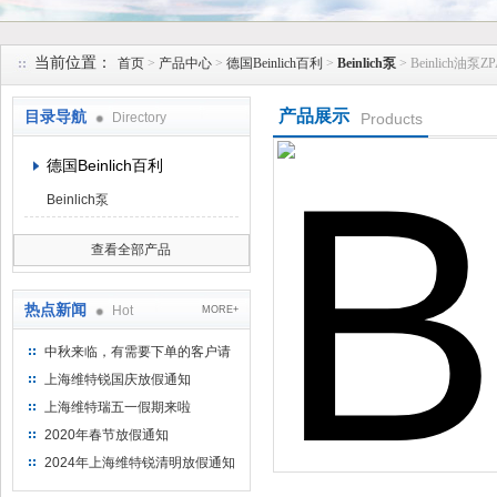
上海维特锐实业发展有限公司
当前位置：
首页
>
产品中心
>
德国Beinlich百利
>
Beinlich泵
> Beinlich油泵ZP
产品展示
目录导航
Directory
Products
德国Beinlich百利
Beinlich泵
查看全部产品
热点新闻
Hot
MORE+
中秋来临，有需要下单的客户请
提前下单
上海维特锐国庆放假通知
上海维特瑞五一假期来啦
2020年春节放假通知
2024年上海维特锐清明放假通知