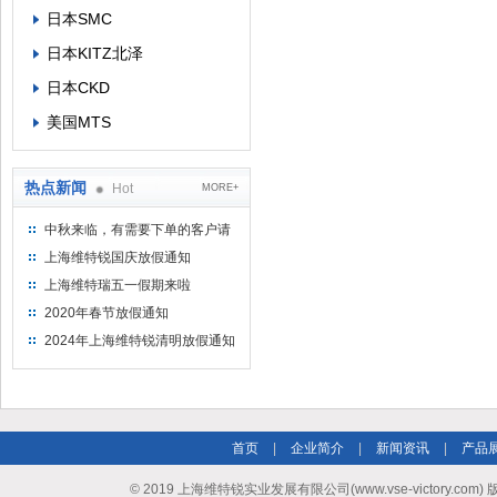
日本SMC
日本KITZ北泽
日本CKD
美国MTS
热点新闻
Hot
MORE+
中秋来临，有需要下单的客户请
提前下单
上海维特锐国庆放假通知
上海维特瑞五一假期来啦
2020年春节放假通知
2024年上海维特锐清明放假通知
首页
|
企业简介
|
新闻资讯
|
产品
© 2019 上海维特锐实业发展有限公司(www.vse-victory.com