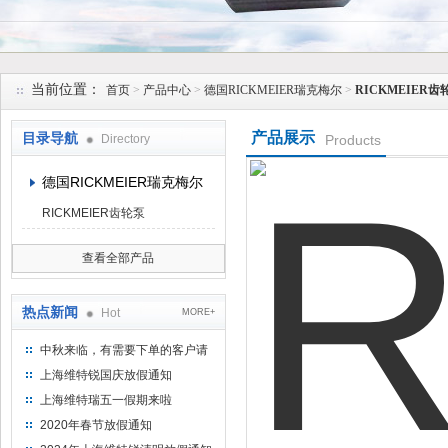
上海维特锐实业发展有限公司
当前位置：
首页
>
产品中心
>
德国RICKMEIER瑞克梅尔
>
RICKMEIER齿
产品展示
目录导航
Directory
Products
德国RICKMEIER瑞克梅尔
RICKMEIER齿轮泵
查看全部产品
热点新闻
Hot
MORE+
中秋来临，有需要下单的客户请
提前下单
上海维特锐国庆放假通知
上海维特瑞五一假期来啦
2020年春节放假通知