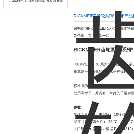
2024年上海维特锐清明放假通知
RICKMEIER齿轮泵R6系列*产
采购德国
RICKMEIER
认准“上海维特
货包邮，票可随货一起
RICKMEIER齿轮泵R6系列*
RICKMEIER R6 系列齿轮泵
轮罩是一个极低的噪音水平在操作过程
标准版的外壳由灰铸铁制成，齿轮部
使用寿命长，并具有非常好的干运转
参数
气体含量（最大未溶解） 10% 体积
温度（FKM 密封件）-25 °C —150 °
入口压力（连续压力根据 DIN 24312)