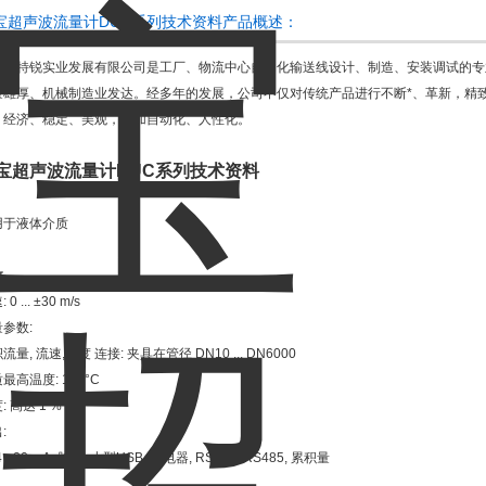
宝超声波流量计DUC系列技术资料产品概述：
海维特锐实业发展有限公司是工厂、物流中心自动化输送线设计、制造、安装调试的专
量雄厚、机械制造业发达。经多年的发展，公司不仅对传统产品进行不断*、革新，精
、经济、稳定、美观，更加自动化、人性化。
宝超声波流量计DUC系列技术资料
用于液体介质
数
 0 ... ±30 m/s
参数:
流量, 流速,温度 连接: 夹具在管径 DN10 ... DN6000
最高温度: 150°C
: 高达 1 %
:
4 - 20 mA, 脉冲, 小型USB, 继电器, RS232, RS485, 累积量