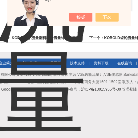
吗？
上一个：
KOBOLD小流量塑料转子流量计KSV系列
下一个：
KOBOLD齿轮流量计
应
企业简介
|
新闻资讯
|
产品展示
|
技术支持
|
资料下载
|
在线咨询
|
公司(www.vse-victory.com) 版权所有 主营:VSE齿轮流量计,VSE传感器,Barksda
问量：508948 地址：上海普陀区中江路889号曹杨商务大厦1501-1502室 联系人
GoogleSitemap
技术支持：
化工仪器网
备案号：
沪ICP备13015955号-30
管理登陆