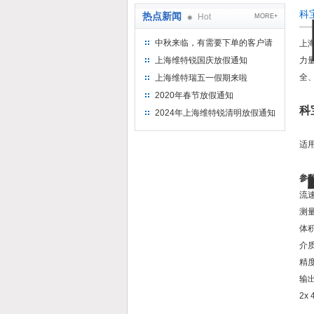
科
热点新闻
Hot
MORE+
中秋来临，有需要下单的客户请
上
提前下单
上海维特锐国庆放假通知
力
全
上海维特瑞五一假期来啦
2020年春节放假通知
科
2024年上海维特锐清明放假通知
适
参
流速:
测量
体积
介质
精度
输出
2x 