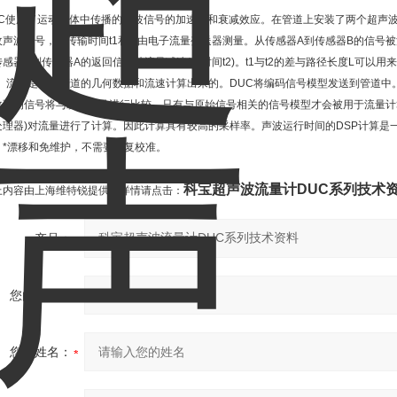
UC使用了运动流体中传播的声波信号的加速度和衰减效应。在管道上安装了两个超声波
收声波信号，而传输时间t1和t2由电子流量变送器测量。从传感器A到传感器B的信号被流
传感器B到传感器A的返回信号被流量减速(长时间t2)。t1与t2的差与路径长度L可以
"。流量是根据管道的几何数据和流速计算出来的。DUC将编码信号模型发送到管道中
收到的信号将与发送信号进行比较，只有与原始信号相关的信号模型才会被用于流量计算
处理器)对流量进行了计算。因此计算具有较高的采样率。声波运行时间的DSP计算是
，*漂移和免维护，不需要反复校准。
科宝超声波流量计DUC系列技术
上内容由上海维特锐提供；详情请点击：
产品：
您的单位：
您的姓名：