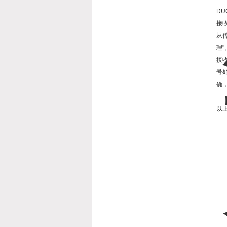
D
接
从
理
接
号
确
以