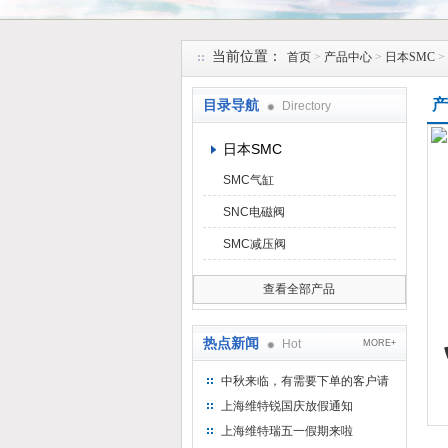
上海维特锐实业发展有限公司
当前位置：
首页
>
产品中心
>
日本SMC
>
产
目录导航
Directory
日本SMC
SMC气缸
SNC电磁阀
SMC减压阀
查看全部产品
热点新闻
Hot
MORE+
中秋来临，有需要下单的客户请
提前下单
上海维特锐国庆放假通知
上海维特瑞五一假期来啦