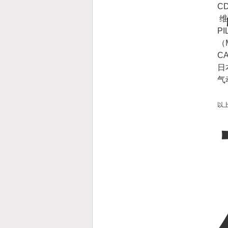
CD
维
P
（
C
日
气
以