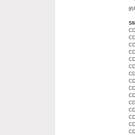
（
的
S
CD
CD
CD
C
CD
CD
CD
CD
CD
CD
CD
CD
CD
CD
CD