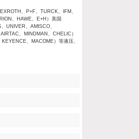
ROTH、P+F、TURCK、IFM、
ERION、HAWE、E+H）美国
、UNIVER、AMISCO、
AIRTAC、MINDMAN、CHELIC）
NX、KEYENCE、MACOME）等液压、