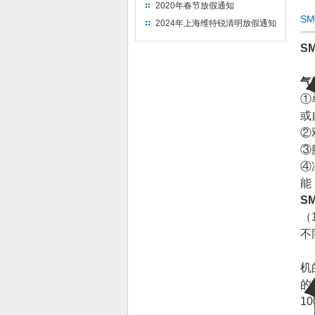
2020年春节放假通知
S
2024年上海维特锐清明放假通知
S
气
①
或
②
③
④
能
S
（
不
（
机
的
1