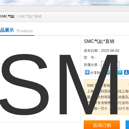
SMC气缸
> SMC气缸*直销
品展示
Products
SMC气缸*直销
发布日期：
2025-06-02
型 号：
所属分类：
SMC气缸
分享到：
SMC气缸*直销
上海全新到货采购就找上海
国、意大利等国外气动液压品
户提供专业销售，在行业内
品，假一罚十，质保12个
咨询订购