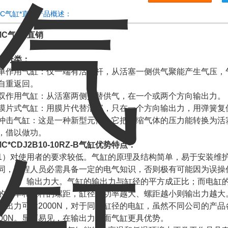
MC气缸*直销产品概述：
MC气缸*直销
缸分类：
单作用气缸：仅一端有活塞杆，从活塞一侧供气聚能产生气压，
自重返回。
双作用气缸：从活塞两侧交替供气，在一个或两个方向输出力。
膜片式气缸：用膜片代替活塞，只在一个方向输出力，用弹簧复
冲击气缸：这是一种新型元件。它把压缩气体的压力能转换为活塞
，借以做功。
MC*CDJ2B10-10RZ-B气缸优势特点：
1）对使用者的要求较低。气缸的原理及结构简单，易于安装维
同，工程人员必需具备一定的电气知识，否则极有可能因为误操
2）输出力大。气缸的输出力与缸径的平方成正比；而电缸的
的功率和丝杆的螺距，缸径及功率越大、螺距越小则输出力越大。
输出力可达2000N，对于同样缸径的电缸，虽然不同公司的产
000N。显而易见，在输出力方面气缸更具优势。