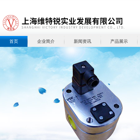
首页
企业简介
新闻资讯
产品展示