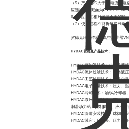
（5）产品在不大于5A电流的电
应选择铜芯截面为0.75-1.5mm
6）产品应在相对湿度小于90%
（7）使用过程不能折弯接线端
贺德克压力传感器真空发生器VN
HYDAC
贺德克产品技术
：
HYDAC蓄能器技术：皮囊式蓄
HYDAC流体过滤技术：各类液
HYDAC工艺过程技术：特殊介
HYDAC电子测量技术：压力、
HYDAC冷却技术：油/风冷却
HYDAC液压控制技术：液压方
润滑动力站、控制阀块、液压执
HYDAC管道安装技术：球阀、
HYDAC其它：压力表、压力表