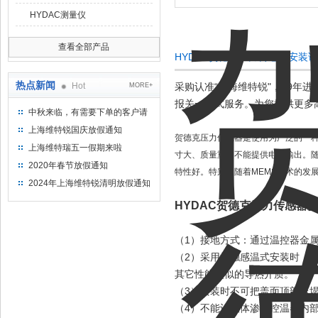
HYDAC测量仪
查看全部产品
HYDAC贺德克压力传感器安装
热点新闻
Hot
采购认准“上海维特锐"，19年
MORE+
报关一站式服务。为您提供更多
中秋来临，有需要下单的客户请
提前下单
上海维特锐国庆放假通知
贺德克压力传感器是使用为广泛的一
上海维特瑞五一假期来啦
寸大、质量重，不能提供电学输出。
2020年春节放假通知
特性好。特别是随着MEMS技术的发
2024年上海维特锐清明放假通知
HYDAC贺德克压力传感器
（1）接地方式：通过温控器金
（2）采用接触感温式安装时，
其它性能类似的导热介质。
（3）安装时不可把盖面顶部压
（4）不能让液体渗入控温器内