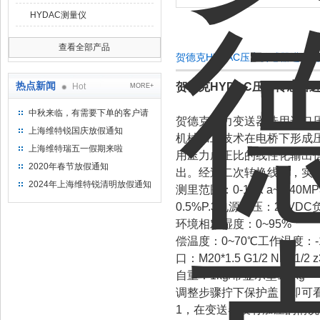
HYDAC测量仪
查看全部产品
贺德克HYDAC压力传感器进口
热点新闻
贺德克HYDAC压力传感器
Hot
MORE+
中秋来临，有需要下单的客户请
贺德克压力变送器选用进口
提前下单
上海维特锐国庆放假通知
机械加工技术在电桥下形成
上海维特瑞五一假期来啦
用压力成正比的线性化输出
2020年春节放假通知
出。经过二次转换线路，实现两
2024年上海维特锐清明放假通知
测里范围：0-10K a~0-
0.5%P.3电源电压：24VD
环境相对湿度：0~95%
偿温度：0~70℃工作温度：-
口：M20*1.5 G1/2 NPT1/2
自重：1kg/带显示型1.2kg
调整步骤拧下保护盖，即可看
1，在变送器没有加压的情况