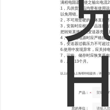
满程电阻器，使之输出电流2
1，凡供货产品均带有使用
以免用错。
2，不可用坚硬的物体直接
3，安装时应根据产品连接
把转矩直接加到变送器壳体
4，接供电电源时应严格按
5，变送器过载压力不可超过
6.使用中发现异常，应关掉
7，运输、储存时应恢复原
8．质保13个月。
以上内容由上海维特锐提供；详情请
产品：
您的单位：