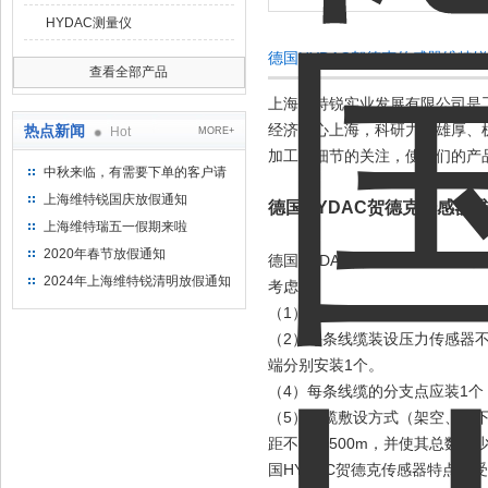
HYDAC测量仪
德国HYDAC贺德克传感器维特
查看全部产品
上海维特锐实业发展有限公司是
经济中心上海，科研力量雄厚、
热点新闻
Hot
MORE+
加工，细节的关注，使我们的产
中秋来临，有需要下单的客户请
提前下单
上海维特锐国庆放假通知
德国HYDAC贺德克传感器
上海维特瑞五一假期来啦
2020年春节放假通知
德国HYDAC贺德克传感器确
2024年上海维特锐清明放假通知
考虑。
（1）压力传感器必须沿着线缆
（2）每条线缆装设压力传感器不
端分别安装1个。
（4）每条线缆的分支点应装1个
（5）线缆敷设方式（架空、地
距不大干500m，并使其总数不
国HYDAC贺德克传感器特点：