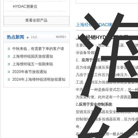
HYDAC测量仪
查看全部产品
上海经销HYDAC继电器产品概
热点新闻
上海经销HYDAC继电器
Hot
MORE+
应用
主要应用于：增压缸、增压器、气液
中秋来临，有需要下单的客户请
冷设备等领域。
提前下单
上海维特锐国庆放假通知
1、
应用于液压系统
上海维特瑞五一假期来啦
压力传感器在液压系统中主要是来完
2020年春节放假通知
几倍于系统工作压力的尖峰压力。在
2024年上海维特锐清明放假通知
工况，任何压力传感器很快就会被破
中方法，一种是换应变式芯片，另一种
为安装方便。此外还有一个原因是压
2
.应用于安全控制系统
贺德克压力传感器在安全控制系统中
控制领域有很多传感器应用，压力传
奇。
在安全控制领域应用一般从性能方面