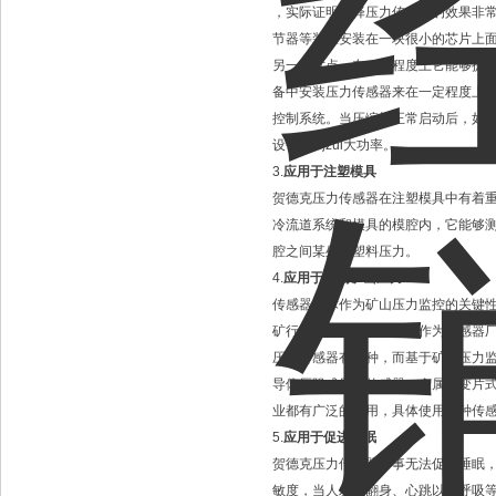
，实际证明选择压力传感器的效果非
节器等装置安装在一块很小的芯片上
另一大优点。在一定程度上它能够提
备中安装压力传感器来在一定程度上
控制系统。当压缩机正常启动后，如
设备达到zui大功率。
3.
应用于注塑模具
贺德克压力传感器在注塑模具中有着
冷流道系统和模具的模腔内，它能够
腔之间某处的塑料压力。
4.
应用于监测矿山压力
传感器技术作为矿山压力监控的关键
矿行业服务；另一方面，作为传感器
压力传感器有多种，而基于矿山压力
导体压阻式压力传感器、金属应变片
业都有广泛的应用，具体使用哪种传
5.
应用于促进睡眠
贺德克压力传感器本事无法促进睡眠
敏度，当人发生翻身、心跳以及呼吸