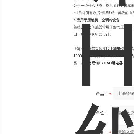
处于一个什么状态，然后通过对传感
zui后将所有数据处理谱成一首段的
6.
应用于压缩机，空调冷设备
贺德克压力传感器常用于空气压力机
口一般采用阀针式设计。
上海全新到货采购就找
上海维特锐
，
10000多客户提供专业销售，在行
货一起
上海经销HYDAC继电器
产品：
您的单位：
您的姓名：