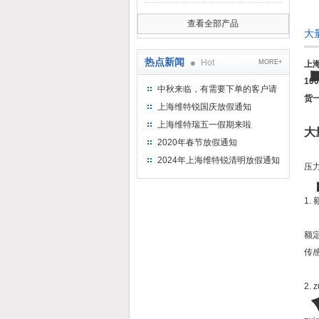
查看全部产品
大
热点新闻
Hot
MORE+
上
1
中秋来临，有需要下单的客户请
货
提前下单
上海维特锐国庆放假通知
上海维特瑞五一假期来啦
大
2020年春节放假通知
2024年上海维特锐清明放假通知
压
1.
额
传
2.