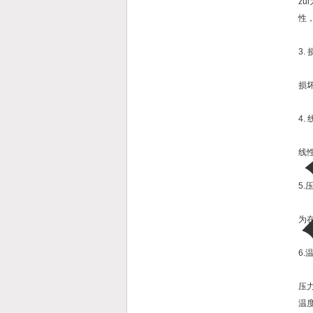
z
性
3.
损
4.
线
5.
为
6.
压
温