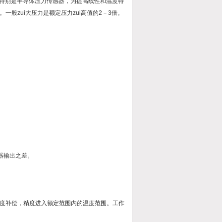
变。特别是半导体压力传感器，为提高线性和温度特
般zui大压力是额定压力zui高值的2－3倍。
器输出之差。
度补偿，精度进入额定范围内的温度范围。工作