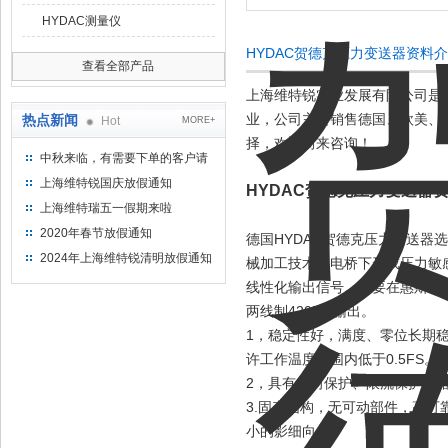
HYDAC测量仪
HYDAC贺德克压力变送器资料
查看全部产品
上海维特锐实业发展有限公司是
业，公司主要销售德国、欧美、
热点新闻
Hot
MORE+
择，欢迎前来咨询！
中秋来临，有需要下单的客户请
提前下单
上海维特锐国庆放假通知
HYDAC贺德克压力变送器
上海维特瑞五一假期来啦
2020年春节放假通知
德国HYDAC贺德克压力变送
2024年上海维特锐清明放假通知
械加工技术在电桥下形成压力敏
线性化输出信号。只要在惠斯通
两线制420MA输出。
1，稳定性好，满度、零位长期稳定
许工作温度范围内低于0.5FS。
2，具有反向保护、限流保护电
3.固态结构，无可动部件，高
小的影细向。