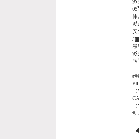
派
0
体
派
安
患
患
派
阀
维
P
（
C
（
动