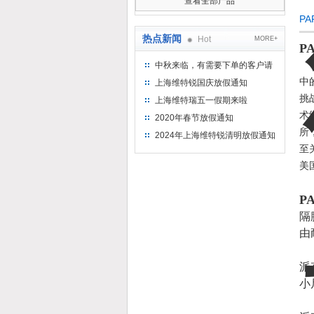
查看全部产品
P
热点新闻
Hot
MORE+
P
美
中秋来临，有需要下单的客户请
提前下单
中
上海维特锐国庆放假通知
挑
上海维特瑞五一假期来啦
术
2020年春节放假通知
所
2024年上海维特锐清明放假通知
至
美
P
隔
由
派
小