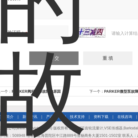
验证码：
请输入计算结
上一个：
PARKER阀杆升降故障的原因
下一个：
PARKER微型泵故
企业简介
|
新闻资讯
|
产品展示
|
技术支持
|
资料下载
|
在线咨询
|
公司(www.vse-victory.com) 版权所有 主营:VSE齿轮流量计,VSE传感器,Barksda
问量：508948 地址：上海普陀区中江路889号曹杨商务大厦1501-1502室 联系人