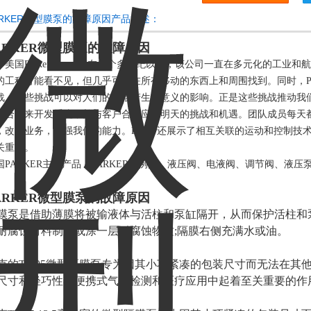
ARKER微型膜泵的故障原因产品概述：
ARKER微型膜泵的故障原因
国Parker Hannifin在一个多世纪以来，该公司一直在多元化的工业和
的工程可能看不见，但几乎可以在所有移动的东西上和周围找到。同时，Pa
战。这些挑战可以对人们的生活产生有意义的影响。正是这些挑战推动我
结合起来开发系统，并与客户合作应对明天的挑战和机遇。团队成员每天
，改善业务，加强我们的能力。Parker还展示了相互关联的运动和控制
关重要。
国PARKER主要产品：PARKER比例阀、液压阀、电液阀、调节阀、液
ARKER微型膜泵的故障原因
膜泵是借助薄膜将被输液体与活柱和泵缸隔开，从而保护活柱和
耐腐蚀材料制造或涂一层耐腐蚀物质;隔膜右侧充满水或油。
克的T2-05微型隔膜泵专为因其小巧紧凑的包装尺寸而无法在其
尺寸和轻巧性在便携式气体检测和医疗应用中起着至关重要的作