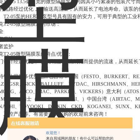
克T2-05 13.5毫米宽的微型隔膜泵专为因其小巧紧凑的包装尺寸而无
5的流路经过优化，可输送高流量，从而延长了电池寿命。该泵
。T2-05泵的HE和LI泵型号具有固有的安力，可用于典型的工
克T2-05微型隔膜泵的市场：
全
者疗法
者监护
克T2-05微型隔膜泵的特点/优点：
门设计经过优化，可提供低的电流消耗而提供的流速，从而延长
特锐公司更多优势品牌包含有：德国（FESTO、BURKERT、REXR
ILZ、GSR、SICK、BALLUFF、HYDAC、HIRSCHMANN、H
MOOG、ASCO、MAC、PARKER、VICKERS）意大利（ATOS
AMOZZI）瑞士（CARLO GAVAZZI、）中国台湾（AIRTAC、M
NACHI、TOYOOKI、DAIKIN、CKD、KOGANEI、SUNX
、工控产品等。有需要询价采购的欢迎前来咨询！
欢迎您！
产品：
来自局域网的朋友！有什么可以帮助您的