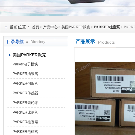
上海维特锐实业发展有限公司
当前位置：
首页
>
产品中心
>
美国PARKER派克
>
PARKER柱塞泵
> PAR
产品展示
目录导航
Directory
Products
美国PARKER派克
Parker电子模块
PARKER插装阀
PARKER伺服阀
PARKER传感器
PARKER齿轮泵
PARKER比例阀
PARKER柱塞泵
PARKER电磁阀