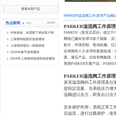
查看全部产品
PARKER溢流阀工作原理产品概
热点新闻
Hot
MORE+
PARKER溢流阀工作原理
PARKER（派克汉尼汾）成立
中秋来临，有需要下单的客户请
提前下单
网络已遍布全球50多个国家，员
上海维特锐国庆放假通知
航天，环境控制、电动机械、过滤
上海维特瑞五一假期来啦
全球拥有八大全球性集团组成：
2020年春节放假通知
团、液压产品、仪表管阀集团、
2024年上海维特锐清明放假通知
美国PARKER主要产品：PA
PARKER溢流阀工作原理
派克溢流阀的工作原理及分
是恒定流量。当系统压力增
流阀进口压力，即泵出口压
安全保护作用：系统正常工
启溢流，进行过载保护，使