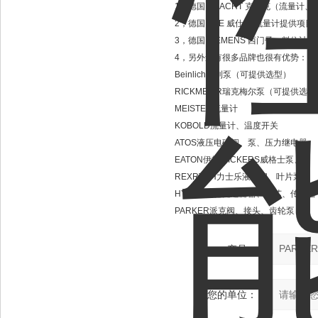
1，德国 KRACHT 克拉克（流量
2，德国 VSE 威仕 （流量计提供
3，德国 SIEMENS 西门子：料
4，另外还有很多品牌也很有优势：
Beinlich百利泵（可提供选型）
RICKMEIER瑞克梅尔泵（可提供选型
MEISTER流量计
KOBOLD流量计、温度开关
ATOS液压电磁阀、泵、压力继电器
EATON伊顿/VICKERS威格士泵、阀
REXRTOH力士乐液压阀、叶片泵
HYDAC贺德克过滤器、滤芯、传感器
PARKER派克阀、接头、齿轮泵
产品：
您的单位：