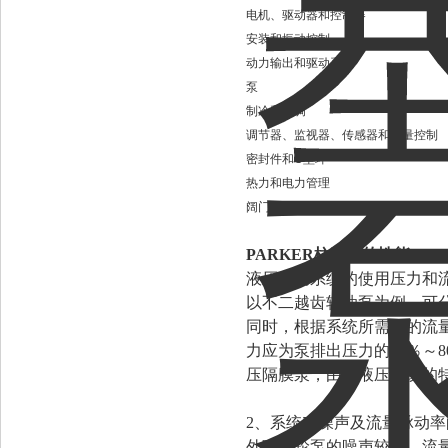
电机、驱动器和控制器
安装和振动控制
动力输出和驱动系统
泵
制冷和空调
调节器、监视器、传感器和流量控制
密封件和O型环
热力和电力管理
阔门
PARKER柱塞泵的性能
液压传动系统的使用压力和
以不二越齿轮油泵为例，可分高、
同时，根据系统所需要的流
力应为泵排出压力的70％～
压隔膜泵，由于液压系统的
2、系统对噪声及流量脉动率
外啮齿轮泵的噪声较大，流