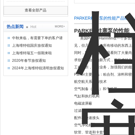
查看全部产品
PARKER柱塞泵的性能产品概述
热点新闻
Hot
MORE+
PARKER柱塞泵的性能
中秋来临，有需要下单的客户请
美国Parker Hannifin在
提前下单
上海维特锐国庆放假通知
见，但几乎可以在所有移动的东西上
同时，Parker团队成员看到了大
上海维特瑞五一假期来啦
求创新和合作的新方式，将技术结合
2020年春节放假通知
工作场所，改善业务，加强我们的能力
2024年上海维特锐清明放假通知
Parker主要产品：粘合剂、涂料和密
航空航天系统与技术
空气制备（FRL）和干燥器
气缸和执行机构
电磁波屏蔽
过滤器、收集器、分离器、净化器
配件和快速接头
空气净化机
软管、管道和卡套管