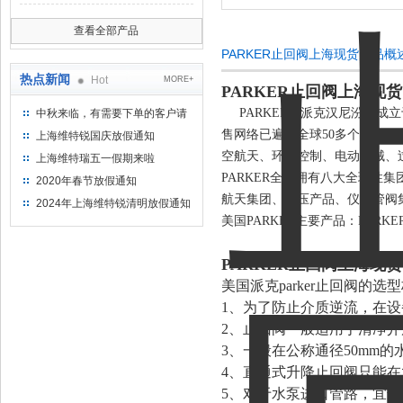
查看全部产品
PARKER止回阀上海现货产品概
热点新闻
Hot
MORE+
PARKER止回阀上海现货
PARKER（派克汉尼汾）成立
中秋来临，有需要下单的客户请
提前下单
售网络已遍布全球50多个国家，
上海维特锐国庆放假通知
空航天、环境控制、电动机械、
上海维特瑞五一假期来啦
PARKER全球拥有八大全球性
2020年春节放假通知
航天集团、液压产品、仪表管阀
2024年上海维特锐清明放假通知
美国PARKER主要产品：PA
PARKER止回阀上海现货
美国派克parker止回阀的
1、为了防止介质逆流，在
2、止回阀一般适用于清净
3、一般在公称通径50mm
4、直通式升降止回阀只能
5、对于水泵进口管路，宜