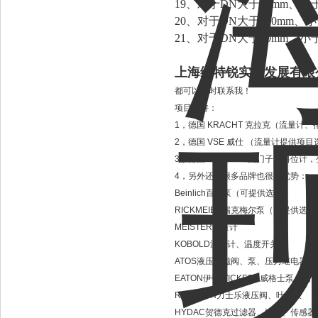
19、对于DN大于50mm、
20、对于DN大于200mm
21、对于DN大于50mm、
上海维特锐实业发展有限
都可以随时联系我！
项目支持：
1，德国 KRACHT 克拉克（流量
2，德国 VSE 威仕 （流量计提供
3，德国 SIEMENS 西门子：料
4，另外还有很多品牌也很有优势：
Beinlich百利泵（可提供选型）
RICKMEIER瑞克梅尔泵（可提供选型
MEISTER流量计
KOBOLD流量计、温度开关
ATOS液压电磁阀、泵、压力继电器
EATON伊顿/VICKERS威格士泵、阀
REXRTOH力士乐液压阀、叶片泵
HYDAC贺德克过滤器、滤芯、传感器