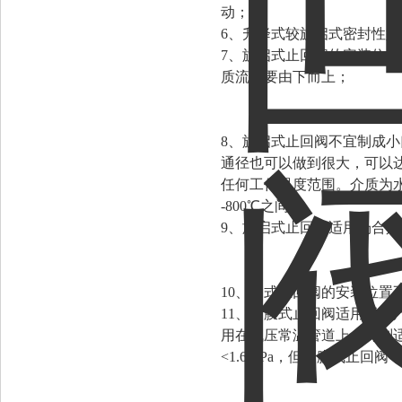
动；
6、升降式较旋启式密封性
7、旋启式止回阀的安装位
质流向要由下而上；
8、旋启式止回阀不宜制成小
通径也可以做到很大，可以达
任何工作温度范围。介质为水
-800℃之间；
9、旋启式止回阀适用场合
10、蝶式止回阀的安装位
11、隔膜式止回阀适用于
用在低压常温管道上，特别适用
<1.6MPa，但隔膜式止回阀