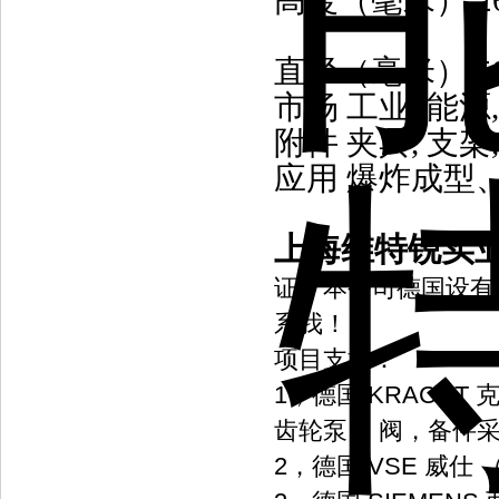
高度（毫米） 268
直径（毫米） 58, 91,
市场 工业, 能源
附件 夹具, 支架
应用 爆炸成型
上海维特锐实
证。本公司德国设有
系我！
项目支持：
1，德国 KRACH
齿轮泵， 阀，备件
2，德国 VSE 威