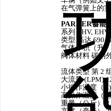
车辆（例如叉
在气弹簧上的
PARKER蓄
系列 EHV, EHVF
类型 高达 690 
气体体积（升） 0.
阀体材料 碳钢
流体类型 第 2 
大流量 (LPM) 12
小操作温度（C) 
高操作温度（C) 
重量（公斤） 2.5