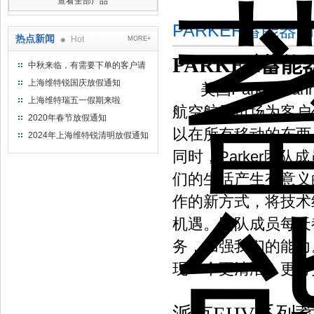
查看全部产品
PARKER蓄能器
热点新闻
Hot
MORE+
PARKER蓄
中秋来临，有需要下单的客户请
提前下单
上海维特锐国庆放假通知
美国Parker 
上海维特瑞五一假期来啦
航空航天市场为客户创
2020年春节放假通知
以在所有移动的东西
2024年上海维特锐清明放假通知
同时，Parker团
们的生活产生有意义
作的新方式，将技术
机遇。团队成员每天
务，加强我们的能力。
现一个更清洁、更可