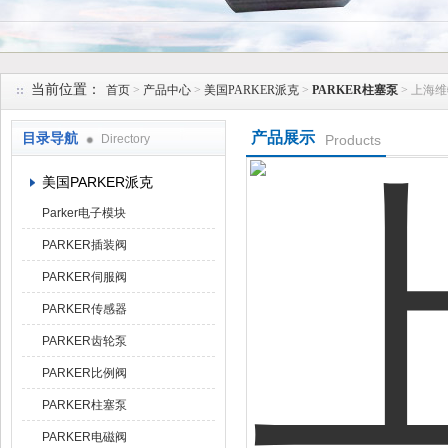
上海维特锐实业发展有限公司
当前位置：
首页
>
产品中心
>
美国PARKER派克
>
PARKER柱塞泵
> 上海
产品展示
目录导航
Directory
Products
美国PARKER派克
Parker电子模块
PARKER插装阀
PARKER伺服阀
PARKER传感器
PARKER齿轮泵
PARKER比例阀
PARKER柱塞泵
PARKER电磁阀