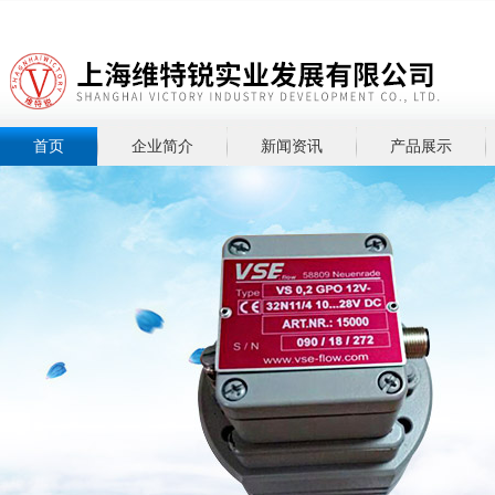
首页
企业简介
新闻资讯
产品展示