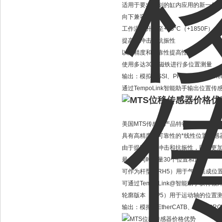
适用于要求苛刻的缸内应用的新一代
向下兼容
工作温度升高至+85*C（+1850F）
提高抗冲击和抗振性
以高精度和可靠性提高性能
使用多达30个磁铁进行多位置测量
输出：模拟、SSI、PROFINET、EtherN
通过TempoLink智能助手输出位置
美国MTS传感器产品特征
具有高精度和可靠性的*线性位置传感
由于提高了抗冲击和抗振性，因此更
最多可同时测量30个位置和速度
可作为杆型（RH5）用于气缸集成位
可通过TempoLink@智能助手获得额外
轮廓版本（RP5）用于运动轴的位置
输出：模拟、EtherCATB、SSI、PROFI