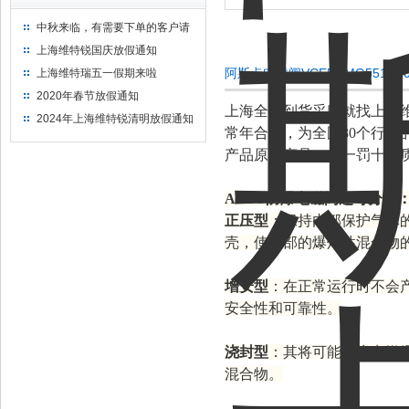
中秋来临，有需要下单的客户请
提前下单
上海维特锐国庆放假通知
阿斯卡电磁阀VCEFCMG551H
上海维特瑞五一假期来啦
2020年春节放假通知
上海全新到货采购就找上海
2024年上海维特锐清明放假通知
常年合作，为全国30个行业
产品原装产品，假一罚十，质
ASCO防爆电磁阀还可分为
正压型
：保持内部保护气体
壳，使内部的爆炸性混合物
增安型
：在正常运行时不会
安全性和可靠性。
浇封型
：其将可能产生点燃
混合物。