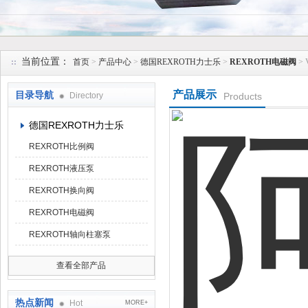
上海维特锐实业发展有限公司
当前位置：
首页
>
产品中心
>
德国REXROTH力士乐
>
REXROTH电磁阀
> 
产品展示
目录导航
Directory
Products
德国REXROTH力士乐
REXROTH比例阀
REXROTH液压泵
REXROTH换向阀
REXROTH电磁阀
REXROTH轴向柱塞泵
查看全部产品
热点新闻
Hot
MORE+