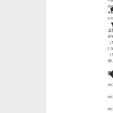
3.
齿
体
0.
上
I
（
C
（
动
如
RI
RI
RI