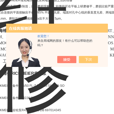
德国RICKMEIER瑞克梅尔齿轮泵两端盖磨损之后的维修
轮泵的端盖用铸铁制造，出现磨损现象后，轻微的可在平板上研磨修平，磨损比较严重
配合连接的平面接触应不低于85%.平面度允差、端面对孔中心线的垂直度允差、两端
01mm。磨削后的表面粗糙度ra应不大于1. 5μm。
海维特锐公司
更多优势品牌包含有：德国（FESTO、BURKERT、
欢迎您！
FM、PILZ、GSR、SICK、BALLUFF、HYDAC、HIRSCHMA
来自局域网的朋友！有什么可以帮助您的
MOOG、ASCO、MAC、PARKER、VICKERS）意大利（ATOS
吗？
AMOZZI）瑞士（CARLO GAVAZZI、）中国台湾（AIRTAC、M
NACHI、TOYOOKI、DAIKIN、CKD、KOGANEI、SUNX
、工控产品等。有需要询价采购的欢迎前来咨询！
何维修RICKMEIER齿轮泵
CKMEIER 备件R35/50 FL-Z-DB4-W-SAE2-R-SO
CKMEIER 备件 330226-2
CKMEIER 齿轮泵R45/80 FL-Z-DB 697014345