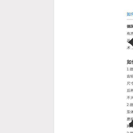
如
德国
有
器
术
如
1.
齿
尺
后再
不大
2.
泵
磨
两