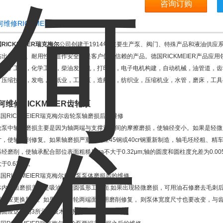
咨询订购
何维修RICKMEIER齿轮泵产品概述：
RICKMEIER瑞克梅尔
公司创建于1914年,主要生产泵、阀门、特殊产品和液油供应系
杰出的质量、耐用性和造作安全，是客户值得信赖的产品。德国RICKMEIER产品应
，采矿工业，化学工业，柴油发动机，打印机，电子电机构建，自动机械，油管道，齿
，压缩技术，发电，造纸业，工业泵，造船业，纺织业，压缩机业，水管，磨床，工具
何维修RICKMEIER齿轮泵
德国RICKMEIER瑞克梅尔齿轮泵轴磨损后的维修
轮泵中轴的磨损主要是因为轴两端与支撑滚针间的摩擦磨损，使轴径变小。如果是轻微
寸，使轴得到修复。如果轴磨损严重，则应45钢或40cr钢重新制造，轴毛坯经粗、精车后，
经磨削，使轴承配合部位表面粗糙度 ra不大于0.32μm;轴的圆度和圆柱度允差为0.005
于0.63μm。
德国RICKMEIER瑞克梅尔齿轮泵泵体磨损后的维修
体内表面磨损主要是吸油区段圆弧形工作面.如果出现轻微磨损，可用油石修磨去毛刺后
损时应更换新件。如果泵内齿轮两端面是用磨削修复， 则泵体宽度尺寸也要改变，与
端面应达到图3所示的技术要求。