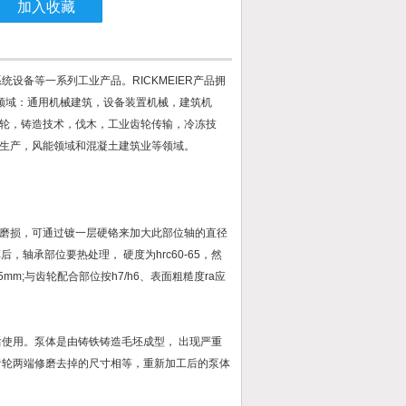
加入收藏
统设备等一系列工业产品。RICKMEIER产品拥
用领域：通用机械建筑，设备装置机械，建筑机
轮，铸造技术，伐木，工业齿轮传输，冷冻技
生产，风能领域和混凝土建筑业等领域。
磨损，可通过镀一层硬铬来加大此部位轴的直径
轴承部位要热处理， 硬度为hrc60-65，然
mm;与齿轮配合部位按h7/h6、表面粗糙度ra应
使用。泵体是由铸铁铸造毛坯成型， 出现严重
齿轮两端修磨去掉的尺寸相等，重新加工后的泵体