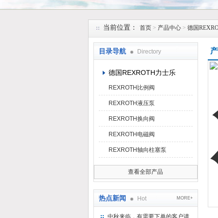
上海维特锐实业发展有限公司
当前位置：
首页
>
产品中心
>
德国REXR
产
目录导航
Directory
德国REXROTH力士乐
REXROTH比例阀
REXROTH液压泵
REXROTH换向阀
REXROTH电磁阀
REXROTH轴向柱塞泵
查看全部产品
热点新闻
Hot
MORE+
中秋来临，有需要下单的客户请