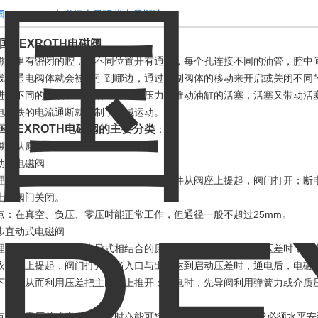
国REXROTH电磁阀大量现货产品概述：
国REXROTH电磁阀
磁阀里有密闭的腔，在不同位置开有通孔，每个孔连接不同的油管，腔中
线圈通电阀体就会被吸引到哪边，通过控制阀体的移动来开启或关闭不同
进入不同的排油管，然后通过油的压力来推动油缸的活塞，活塞又带动活
电磁铁的电流通断就控制了机械运动。
国REXROTH电磁阀的主要分类
：
磁阀从原理上分为三大类：
动式电磁阀
理：通电时，电磁线圈产生电磁力把关闭件从阀座上提起，阀门打开；断
上，阀门关闭。
点：在真空、负压、零压时能正常工作，但通径一般不超过25mm。
步直动式电磁阀
理：它是一种直动和先导式相结合的原理，当入口与出口没有压差时，通
依次向上提起，阀门打开。当入口与出口达到启动压差时，通电后，电磁
下降，从而利用压差把主阀向上推开；断电时，先导阀利用弹簧力或介质
。
点：在零压差或真空、高压时亦能可*动作，但功率较大，要求必须水平安