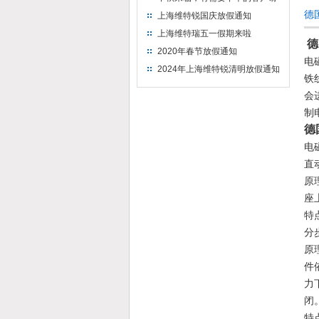
提前下单
德
上海维特锐国庆放假通知
上海维特瑞五一假期来啦
德
2020年春节放假通知
电
2024年上海维特锐清明放假通知
铁
会
制
德
电
直
原
座
特
分
原
件
力
闭
特