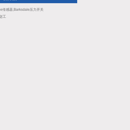
le传感器,Barksdale压力开关
：赵工