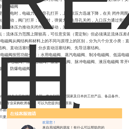
导式电磁阀
理：通电时，电磁力把先导孔打开，上腔室压力迅速下降，在关 闭件周
向上移动，阀门打开；断电时，弹簧力把先导孔关闭，入口压力通过旁通
差，流体压力推动关闭件向下移动，关闭阀门。
点：流体压力范围上限较高，可任意安装（需定制）但必须满足流体压差
、电磁阀从阀结构和材料上的不同与原理上的区别，分为六个分支小类：
结构、直动活塞结构、分步直动活塞结构、先导活塞结构。
、电磁阀按照功能分类：水用电磁阀、蒸汽电磁阀、制冷电磁阀、低温电
、气体电磁阀、液体电磁阀、微型电磁阀、脉冲电磁阀、液压电磁阀 常
磁阀、防爆电磁阀等。
海维特锐专业采购德国、法国、意大利等欧盟国家及日本的工控产品、备品备件。
、我们专业采购欧洲备件，可以为您提供提供原装！
、不易寻找品牌、小金额，我们同样为您采购！
、只要是欧盟国家的产品，我们可以为您询价并采购
欢迎您！
来自局域网的朋友！有什么可以帮助您的