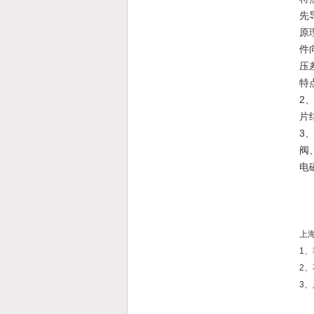
先
原
件
压
特
2
片
3
阀
电
上
1
2
3