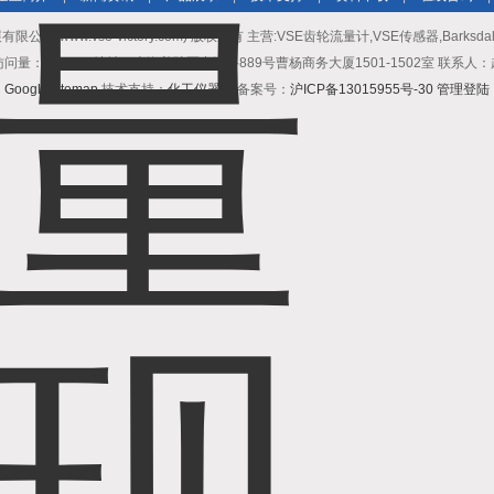
公司(www.vse-victory.com) 版权所有 主营:VSE齿轮流量计,VSE传感器,Barksda
问量：508948 地址：上海普陀区中江路889号曹杨商务大厦1501-1502室 联系人
GoogleSitemap
技术支持：
化工仪器网
备案号：
沪ICP备13015955号-30
管理登陆