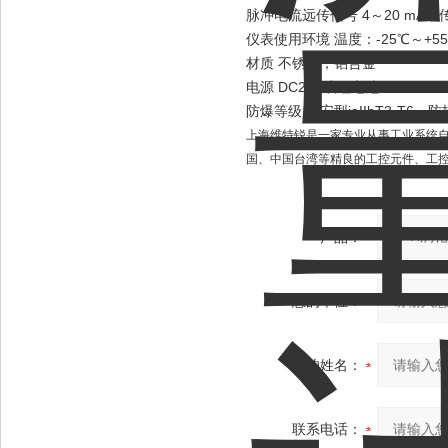
脉冲电流远传信号 4～20 mA，
仪表使用环境 温度：-25℃～+55
材质 不锈钢，铝合金
电源 DC24V或锂电池3.6V
防爆等级 本安型iaIIbT3-T6，防
上海维特锐是一家专业从事工业系统
国、中国台湾等精良的工控元件、工
产品：
您的单位：
您的姓名：
联系电话：