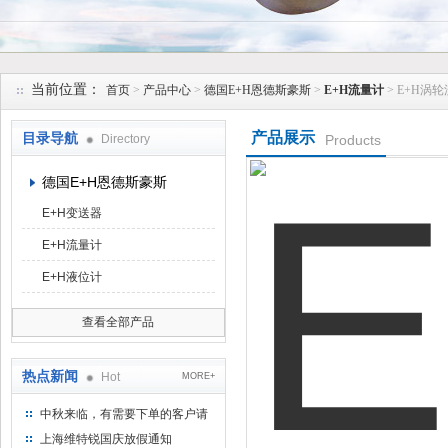
上海维特锐实业发展有限公司
当前位置：
首页
>
产品中心
>
德国E+H恩德斯豪斯
>
E+H流量计
> E+H涡
产品展示
目录导航
Directory
Products
德国E+H恩德斯豪斯
E+H变送器
E+H流量计
E+H液位计
查看全部产品
热点新闻
Hot
MORE+
中秋来临，有需要下单的客户请
提前下单
上海维特锐国庆放假通知