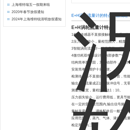
上海维特瑞五一假期来啦
2020年春节放假通知
E+H涡轮流量计的特点产品概述
2024年上海维特锐清明放假通知
E+H涡轮流量计特点
1检测传感器不直接接触被测介质，性
2压力损失较小，量程范围大，精度高
3智能涡街流量计一体化安装、维护更
4微功耗双电源设计，内部参数**保存
结构简单而牢固，无可动部件，可靠
安装简单，维护十分方便。
检测传感器不直接接触被测介质，性
输出是与流量成正比的脉冲信号，无
测量范围宽，量程比可达1：10。
压力损失较小，运行费用低，更具节
在一定的雷诺数范围内,输出信号频率
量时无需补偿，调换配件后一般无需
应用范围广，蒸汽、气体、液体的流
检定周期为二年。