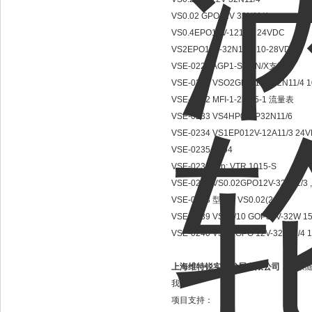
VS0.02 GPO12V 32N11/4
VS0.4EPO12V-1211/1 24VDC
VS2EPO12V-32N11/4 10-28VDC
VSE-0228 AGP1-SDON/X支架
VSE-0231 VSO2GPO 12V 32N11/4 
VSE-0232 MFI-1-230-5-1 流量表
VSE-0233 VS4HP033P32N11/6
VSE-0234 VS1EP012V-12A11/3 24
VSE-0235 EF04
VSE-0236 Typ: VTR 1015-S
VSE-0237 VS0.02GPO12V-32N11/3 
VSE-0238 型号：VS0.02(24V)
VSE-0239 VSE2/10 GOP54V-32W 15/
VSE-0240 VS0,2GPO 12V-32N11/4 
上海维特锐实业发展有限公司
，发票
我！
项目支持：