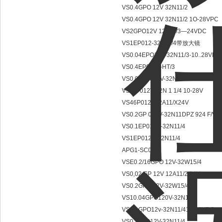
VS0.4GPO 12V 32N11/2
VS0.4GPO 12V 32N11/2 1O-28VPC
VS2GPO12V 12A11/3—24VDC
VS1EP012-32N11/4带放大镜
VS0.04EPO12V-32N11/3-10..28VDC
VS0.4EP012V-HT/3
VS0.02EP012V-32N11/4
VSIGP012V-32N 1 1/4 10-28V
VS46P012V12A11/X24V
VS0.2GP 012V-32N11DPZ 924 F/V
VS0.1EP012E-32N11/4
VS1EP012E-32N11/4
APG1-SC0N/2
VSE0.2/16GPO 12V-32W15/4
VS0,02 GP 12V 12A11/2 24V
VS0.2GPO 12V-32W15/4
VS10.04GPO120V-32N11/3
VS0.1GPO12v-32N11/410-28VDC
VS0.2GP012V-32N11/4