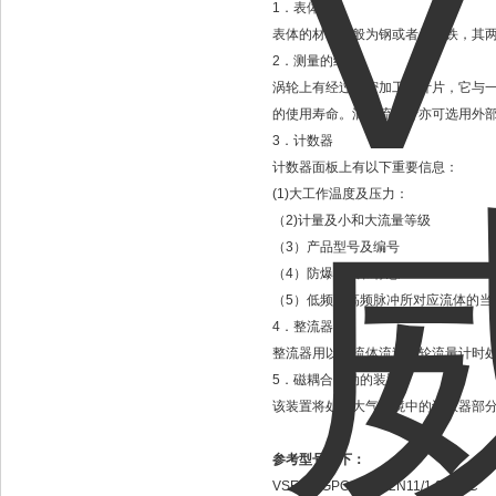
1．表体
表体的材料一般为钢或者是铸铁，其
2．测量的组件
涡轮上有经过精密加工的叶片，它与
的使用寿命。涡轮流量计亦可选用外
3．计数器
计数器面板上有以下重要信息：
(1)大工作温度及压力：
（2)计量及小和大流量等级
（3）产品型号及编号
（4）防爆等级和标志
（5）低频或高频脉冲所对应流体的当
4．整流器
整流器用以使流体流过涡轮流量计时处
5．磁耦合传动的装置
该装置将处于大气环境中的计数器部
参考型号如下：
VSE 0.4GPO 12V 12N11/1 24VPC