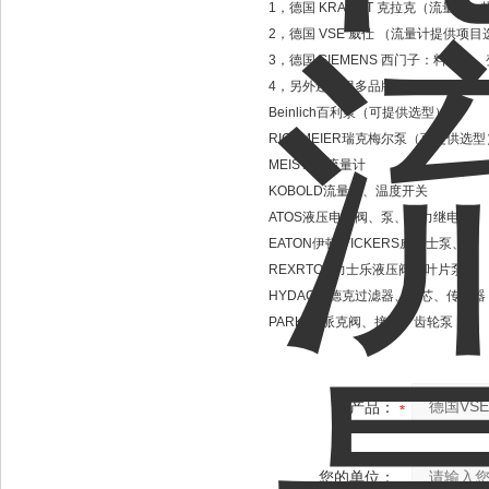
1，德国 KRACHT 克拉克（流量
2，德国 VSE 威仕 （流量计提供
3，德国 SIEMENS 西门子：料
4，另外还有很多品牌也很有优势：
Beinlich百利泵（可提供选型）
RICKMEIER瑞克梅尔泵（可提供选型
MEISTER流量计
KOBOLD流量计、温度开关
ATOS液压电磁阀、泵、压力继电器
EATON伊顿/VICKERS威格士泵、阀
REXRTOH力士乐液压阀、叶片泵
HYDAC贺德克过滤器、滤芯、传感器
PARKER派克阀、接头、齿轮泵
产品：
您的单位：