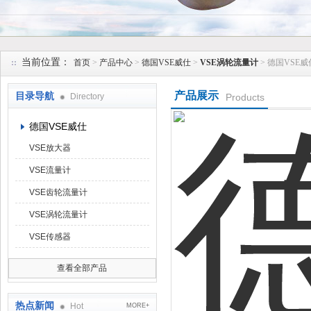
上海维特锐实业发展有限公司
当前位置：
首页
>
产品中心
>
德国VSE威仕
>
VSE涡轮流量计
> 德国VSE
产品展示
目录导航
Directory
Products
德国VSE威仕
VSE放大器
VSE流量计
VSE齿轮流量计
VSE涡轮流量计
VSE传感器
查看全部产品
热点新闻
Hot
MORE+