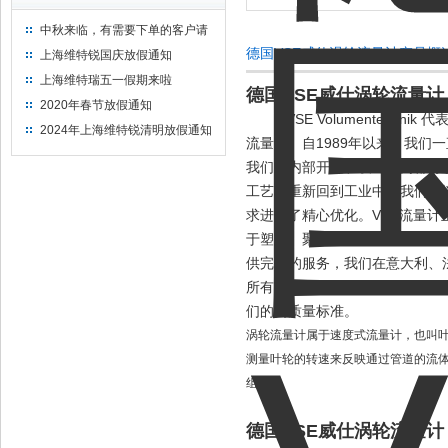
中秋来临，有需要下单的客户请
提前下单
德国VSE威仕涡轮流量计产品概
上海维特锐国庆放假通知
上海维特瑞五一假期来啦
德国VSE威仕涡轮流量计
2020年春节放假通知
VSE Volumentechn
2024年上海维特锐清明放假通知
流量计。自1989年以来，我们一
我们的内部开发和设计部门都可
工艺品重新回到工业中。我们可
求进行了精心优化。VSE流量
于塑料、聚氨酯、化学、制药、
供完整的服务，我们在意大利、
所有主要工业国家的客户提供必
们的高质量标准。
涡轮流量计属于速度式流量计，也叫
测量叶轮的转速来反映通过管道的流
组成：
德国VSE威仕涡轮流量计