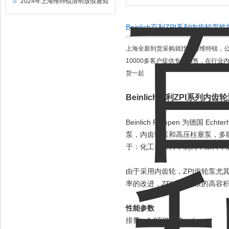
2024年上海维特锐清明放假通知
Beinlich百利ZPI系列内齿轮
上海全新到货采购就找上海维特锐，公
10000多客户提供专业销售，在行
货一起
Beinlich百利ZPI系列内
Beinlich Pumpen 为德国
泵，内齿轮泵和高压柱塞泵，多联泵
于：化工，塑料，制药，涂料，
由于采用内齿轮，ZPI齿轮泵
率的改进，ZPI内齿轮泵的高容
性能参数
排量：1.0到207.0 cc/rev