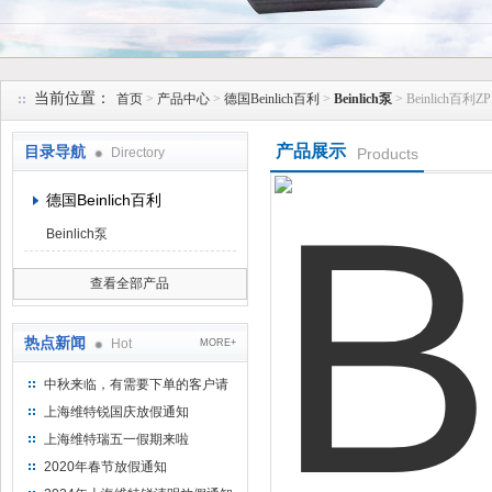
上海维特锐实业发展有限公司
当前位置：
首页
>
产品中心
>
德国Beinlich百利
>
Beinlich泵
> Beinlich
产品展示
目录导航
Directory
Products
德国Beinlich百利
Beinlich泵
查看全部产品
热点新闻
Hot
MORE+
中秋来临，有需要下单的客户请
提前下单
上海维特锐国庆放假通知
上海维特瑞五一假期来啦
2020年春节放假通知