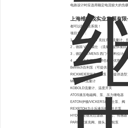
电路设计时应选用额定电流较大的负
上海维特锐实业发展有限
都可以随时联系我！
项目支持：
1，德国 KRACHT 克拉克（流量
2，德国 VSE 威仕 （流量计提供
3，德国 SIEMENS 西门子：料
4，另外还有很多品牌也很有优势：
Beinlich百利泵（可提供选型）
RICKMEIER瑞克梅尔泵（可提供选型
MEISTER流量计
KOBOLD流量计、温度开关
ATOS液压电磁阀、泵、压力继电器
EATON伊顿/VICKERS威格士泵、阀
REXRTOH力士乐液压阀、叶片泵
HYDAC贺德克过滤器、滤芯、传感器
PARKER派克阀、接头、齿轮泵