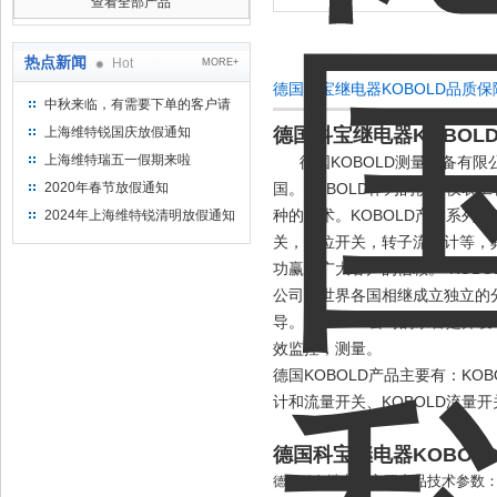
查看全部产品
热点新闻
Hot
MORE+
德国科宝继电器KOBOLD品质
中秋来临，有需要下单的客户请
提前下单
上海维特锐国庆放假通知
德国科宝继电器KOBOL
上海维特瑞五一假期来啦
德国KOBOLD测量设备有限公司成立
2020年春节放假通知
国。KOBOLD作为的仪器仪表
种的技术。KOBOLD产品系
2024年上海维特锐清明放假通知
关，液位开关，转子流量计等，其
功赢得广大客户的信赖。“KOB
公司在世界各国相继成立独立的分支机
导。KOBOLD公司的宗官是
效监控，测量。
德国KOBOLD产品主要有：KOB
计和流量开关、KOBOLD流量开
德国科宝继电器KOBOL
继电器主要产品技术参数
德国科宝