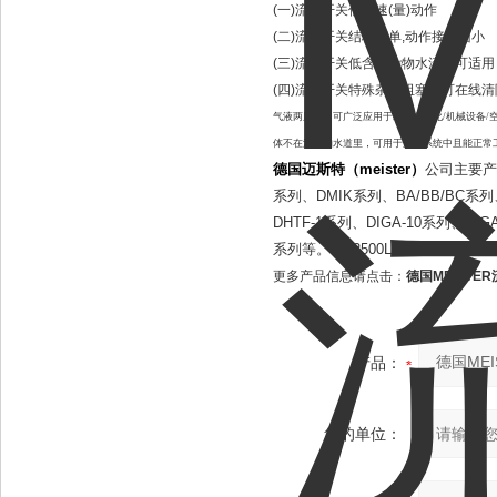
(一)流量开关低流速(量)动作
(二)流量开关结构简单,动作接触面小
(三)流量开关低含量杂物水流也可适用
(四)流量开关特殊杂物阻塞时可在线清
气液两用型，可广泛应用于工业自动化/机械设备/
体不在流动的水道里，可用于污水系统中且能正常
德国迈斯特（meister）
公司主要产品
系列、DMIK系列、BA/BB/BC系列、
DHTF-1系列、DIGA-10系列、DIGA2/
系列等。YT-2500LSN1200F(S)。
更多产品信息请点击：
德国MEISTE
产品：
您的单位：