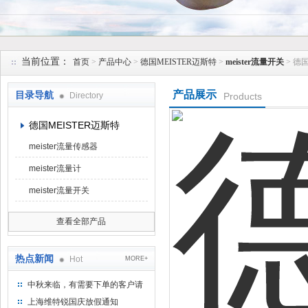
上海维特锐实业发展有限公司
当前位置：
首页
>
产品中心
>
德国MEISTER迈斯特
>
meister流量开关
> 德
产品展示
目录导航
Directory
Products
德国MEISTER迈斯特
meister流量传感器
meister流量计
meister流量开关
查看全部产品
热点新闻
Hot
MORE+
中秋来临，有需要下单的客户请
提前下单
上海维特锐国庆放假通知