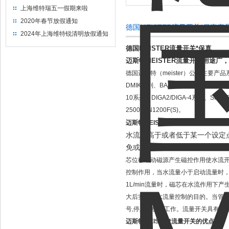
上海维特瑞五一假期来啦
2020年春节放假通知
德国MEISTER流量开关*保真产
2024年上海维特锐清明放假通知
德国MEISTER流量开关*保真
迈斯特MEISTER流量开关用途
德国迈斯特（meister）公司主要产品系
DMIK系列、BA/BB/BC系列、BF系列、
10系列、DIGA2/DIGA-4系列、SF/SFD/
2500LSN1200F(S)。
流量开关
迈斯特MEISTER流量开关
水流量高于或者低于某一个设定
免或减少主机"干烧"。
水流量开关工
芯位移带动磁源产生磁控作用使水流开
控制作用，当水流量小于启动流量时，
1L/min流量时，磁芯在水流作用下
大后实现以水流量控制的目的。当管路中
号,停止系统的工作。流量开关具有灵
迈斯特MEISTER流量开关的优点