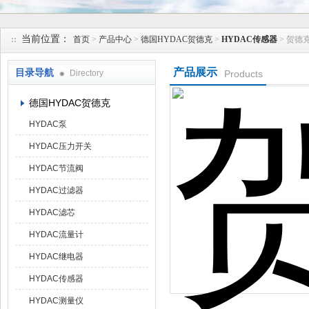
上海维特锐实业发展有限公司
当前位置：
首页
>
产品中心
>
德国HYDAC贺德克
>
HYDAC传感器
> 贺德
产品展示
目录导航
Directory
Products
德国HYDAC贺德克
HYDAC泵
HYDAC压力开关
HYDAC节流阀
HYDAC过滤器
HYDAC滤芯
HYDAC流量计
HYDAC继电器
HYDAC传感器
HYDAC测量仪