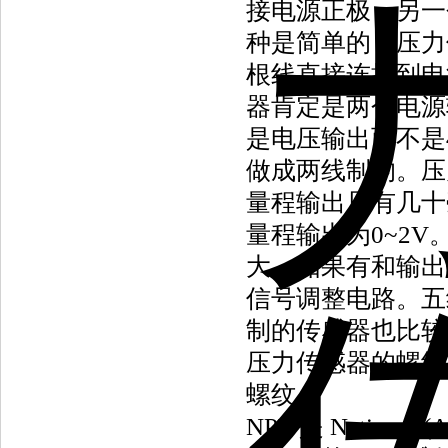
接电源正极，另一
种是
简单
的，压力
根线直接连接到电
器肯定是两个电源
是电压输出而不是4
做成两线制的。压
量程输出只有几十
量程输出为0~2
大，如果有和输出
信号调整电路。五
制的传感器也比较
压力传感器的螺纹
螺纹
NPT 是 Nationa