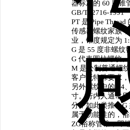
器标准的 60 度
GB/T12716-1991
PT 是 Pipe T
传感器螺纹家族，
业，锥度规定为 1:1
G 是 55 度非
G 代表圆柱螺纹。国家
M 是公制普通螺纹，
客户无特殊要求，压
另外螺纹中的1/4
寸。行内人通常用分
分，如此类推。G 
属于功能性的，俗
ZG俗称管锥，即