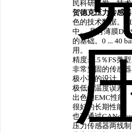
民科研开发，技术
贺德克压力传感器H
色的技术数据。HD
中。 具有薄膜D
的基础。0 ... 40
用。
精度±0.5％FS类
非常坚固的传感器
极小巧的设计
极低的温度误差
出色的EMC性能
很好的长期性能
也可通过CANope
压力传感器两线制