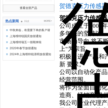
贺德克压力传感器
查看全部产品
贺德克压力传感器
热点新闻
Hot
MORE+
公司成立于2003
中秋来临，有需要下单的客户请
多年来的坚持以
提前下单
上海维特锐国庆放假通知
市场为导向,将不断
上海维特瑞五一假期来啦
上"为宗旨,
2020年春节放假通知
2024年上海维特锐清明放假通知
积极引进*产品和
新 要求。
公司以自动化产品
经营范围。
将作为全面自动化
造商、经销商 提
我公司专业代理产