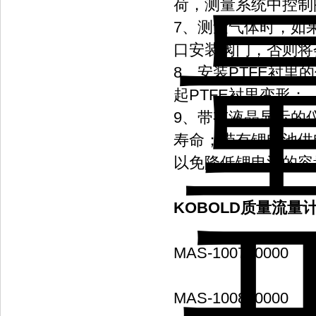
荷，测量系统中控制
7、测量气体时，如
口安装阀门，否则将
8、安装PTFE衬
起PTFE衬里变形；
9、带有液晶显示的
寿命；带有锂电池供
以免降低锂电池的容
KOBOLD质量流量
MAS-100700000
MAS-100800000