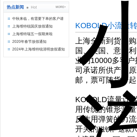
热点新闻
Hot
MORE+
中秋来临，有需要下单的客户请
KOBOLD小流量
提前下单
上海维特锐国庆放假通知
上海维特瑞五一假期来啦
上海全新到货采购
2020年春节放假通知
国、美国、意大利
2024年上海维特锐清明放假通知
业的10000多
司承诺所供产品原
邮，票可随货一起
KOBOLD流量
用传统的锥形测量
反作用弹簧的力流
开关的
磁铁。这款