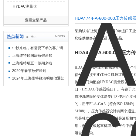
HYDAC测量仪
HDA4744-A-600-000压力
查看全部产品
采购认准“上海维特锐"，19年进口
热点新闻
Hot
MORE+
您提供更多高品质进口工业品。
中秋来临，有需要下单的客户请
HDA4744-A-600-000压
提前下单
上海维特锐国庆放假通知
上海维特瑞五一假期来啦
HDA4700系列压力传感器配备了一
2020年春节放假通知
信号可连接至HYDAC ELECTRO
2024年上海维特锐清明放假通知
体是专门为配合HYDAC测量设备HMG 50
口（HYDAC传感器接口）。有鉴于此
前冲洗隔膜的变体是专门为使用介质
的，用于PL d–Cat 3（符合ISO 
61508）。压力传感器设计有两个
号是独立的。主要应用领域是液压和
用，例如装载起重机或工作平台中的
混合或污染。