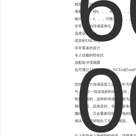
精度±0.25%FS型。
测量范围：0到。。。6巴和0。。。600
输出信号：4。。。20毫安，0。。。1
非常坚固的传感器单元
温度误差很小
优异的EMC特性
非常紧凑的设计
令人信服的性价比
选配前冲洗隔膜
也可通过ATEX、CSA、IECEx或Schif
贺德克压力传感器是工业实践中为常
号。 或在一段连续的时间间隔内，其
制造而成的，这样的传感器也称为压
我们知道，晶体是的，非晶体是各向
撤掉之后，又会重新回到不带电的状
据这个效应研制出了压力传感器。
以上内容由上海维特锐提供；详情请