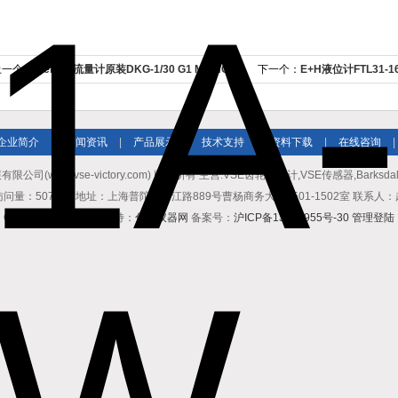
上一个：
meister流量计原装DKG-1/30 G1 MS NO
下一个：
E+H液位计FTL31-16
企业简介
|
新闻资讯
|
产品展示
|
技术支持
|
资料下载
|
在线咨询
|
公司(www.vse-victory.com) 版权所有 主营:VSE齿轮流量计,VSE传感器,Barksda
问量：507949 地址：上海普陀区中江路889号曹杨商务大厦1501-1502室 联系人
GoogleSitemap
技术支持：
化工仪器网
备案号：
沪ICP备13015955号-30
管理登陆