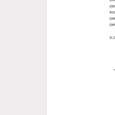
RVM
DKG
RVO
DKM
DKM
以