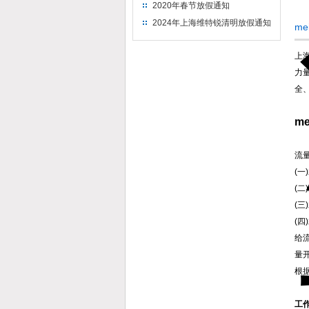
2020年春节放假通知
2024年上海维特锐清明放假通知
me
上
力
全
m
流
(一
(
(
(
给
量
根
工