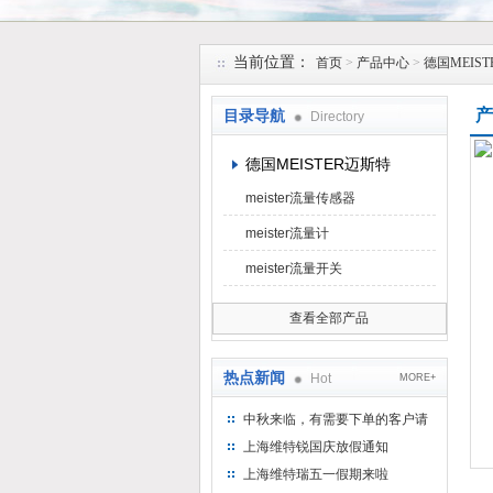
上海维特锐实业发展有限公司
当前位置：
首页
>
产品中心
>
德国MEIS
产
目录导航
Directory
德国MEISTER迈斯特
meister流量传感器
meister流量计
meister流量开关
查看全部产品
热点新闻
Hot
MORE+
中秋来临，有需要下单的客户请
提前下单
上海维特锐国庆放假通知
上海维特瑞五一假期来啦