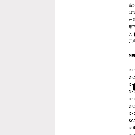
当
出
开
用
的
开
ME
DKG
DKG
DKG
DKG
DKG
DK
DK
SG
DUG