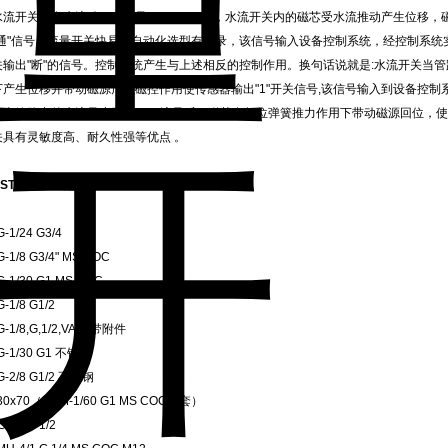
水流开关内有水流动，水流量≥1.0L/min时，水流开关内的磁芯受水流推动产生位移
"通"信号。流量开关快易优自动化选型有收录，该信号输入设备控制系统，经控制系
关输出"断"的信号。控制系统产生与上述相反的控制作用。换句话说就是:水流开关当管路
下产生位移并带动磁源产生磁控作用使传感器输出"1"开关信号,该信号输入到设备控
。当管路中的水流量小于1L/min流量后，磁芯在复位弹簧推力作用下带动磁源回位，使
关具有灵敏度高、耐久性强等优点 。
ISTER流量计型号：
-1/24 G3/4
-1/8 G3/4" MS NOC
-1/30 G1 MS NOC
-1/8 G1/2
-1/8,G,1/2,VAVA带附件
G-1/30 G1 不锈钢
G-2/8 G1/2 不锈钢
30x70（DKM-1/60 G1 MS COC配套）
-14 G 1/2