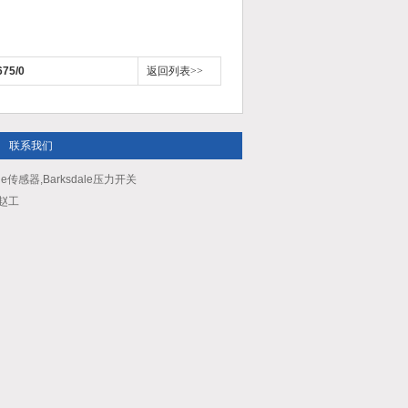
75/0
返回列表>>
联系我们
le传感器,Barksdale压力开关
：赵工