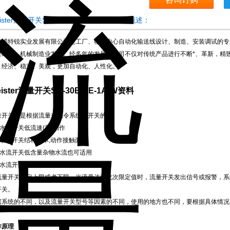
ister流量开关SG-30BWE-1A-W资料产品概述：
海维特锐实业发展有限公司是工厂、物流中心自动化输送线设计、制造、安装调试的专
量雄厚、机械制造业发达。经多年的发展，公司不仅对传统产品进行不断*、革新，精
、经济、稳定、美观，更加自动化、人性化。
eister流量开关SG-30BWE-1A-W资料
量开关就是根据流量来指令系统的开关的。
)水流开关低流速(量)动作
二)水流开关结构简单,动作接触面小
三)水流开关低含量杂物水流也可适用
四)水流开关特殊杂物阻塞时可在线清除
流量开关设定上限或者下限，当流量达到此次限定值时，流量开关发出信号或报警，系
开关。
据系统的不同，以及流量开关型号等因素的不同，使用的地方也不同，要根据具体情况
作原理