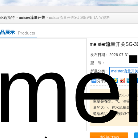
TER迈斯特
>
meister流量开关
> meister流量开关SG-30BWE-1A-W资料
品展示
Products
meister流量开关SG-
发布日期：
2026-07-31
型 号：
所属分类：
meister流量开
分享到：
meister流量开关SG-30BW
主要是在水、气、油等介质
量的大小。在水流量高于或
递给机组，系统获取信号后
机“干烧“。
咨询订购