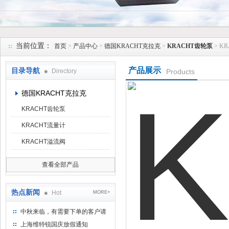
上海维特锐实业发展有限公司
当前位置：
首页
>
产品中心
>
德国KRACHT克拉克
>
KRACHT齿轮泵
> K
产品展示
目录导航
Directory
Products
德国KRACHT克拉克
KRACHT齿轮泵
KRACHT流量计
KRACHT溢流阀
查看全部产品
热点新闻
Hot
MORE+
中秋来临，有需要下单的客户请
提前下单
上海维特锐国庆放假通知