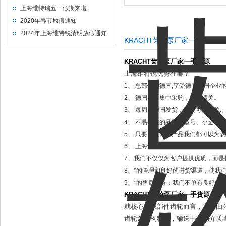
上海维特瑞五一假期来啦
2020年春节放假通知
2024年上海维特锐清明放假通知
KRACHT齿轮泵厂家一手货源
KRACHT齿轮泵厂家一手货源
上海维特锐优势在哪？
1、 总部位于德国,享受德国本国企
2、 德国公司集中采购，统一清关。
3、 每周从德国发货，次周可清好关.
4、 不易寻找的品牌、型号、小金额
5、 只要是进口的产品我们都可以为
6、 上海维特锐2003年注册德国有
7、我们不仅仅为客户提供优质，而是
8、*的管理和良好的进货渠道，使我
9、*的售后服务：我们不单有良好的
KRACHT齿轮泵厂家一手货源
就核心组成部件齿轮而言，主要由
齿轮泵结构特殊，输送干净的介质