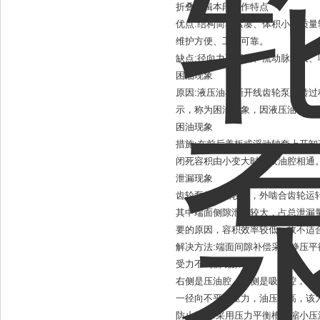
折叠编辑本段工作特点
优点:结构简单紧凑、体积小、质
维护方便、工作可靠。
缺点:径向力不平衡、流动脉动大
困油现象
原因:液压油在渐开线齿轮泵运转
示，称为困油现象，因液压油不可
困油现象
措施:在前后盖板或浮动轴套上开
闭死容积由小变大时与吸油腔相通
泄漏现象
齿轮泵的泄漏较大，外啮合齿轮运
其中端面侧隙泄漏较大，占总泄漏量
要的原因，容积效率较低，故不适
解决方法:端面间隙补偿采用静压
受力不均衡现象
右侧是压油腔，左侧是吸油腔，两
一径向不平衡压力，油压越高，该
防止措施:采用压力平衡槽或缩小