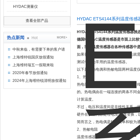
HYDAC测量仪
HYDAC ETS4144系列温度
查看全部产品
HYDAC ETS4144系列温度传感器挑
热点新闻
Hot
MORE+
德国HYDAC温度传感器是市面上比
面，而且温度传感器在各种传感器中是
中秋来临，有需要下单的客户请
如果要进行可靠的温度测量，首先就需
提前下单
上海维特锐国庆放假通知
测试中较为常用的温度传感器。
上海维特瑞五一假期来啦
以下是对热电偶和热敏电阻两种温度
2020年春节放假通知
1、热电偶
2024年上海维特锐清明放假通知
热电偶是温度测量中
较为常用
的温度
的。热电偶由在一端连接的两条不同金
计算温度。
不过，电压和温度间是非线性关系，温
硬件在仪器内部处理电压-温度变换，以最终
简而言之，热电偶是较为简单和较为
2、热敏电阻
温度传感器