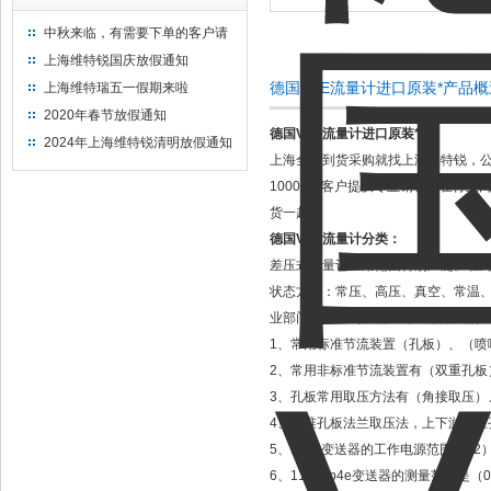
中秋来临，有需要下单的客户请
提前下单
上海维特锐国庆放假通知
德国VSE流量计进口原装*产品
上海维特瑞五一假期来啦
2020年春节放假通知
德国VSE流量计进口原装*
2024年上海维特锐清明放假通知
上海全新到货采购就找上海维特锐，公
10000多客户提供专业销售，在行
货一起
德国VSE流量计分类：
差压式流量计应用范围特别广泛。在
状态方面：常压、高压、真空、常温
业部门的用量约占流量计全部用量的1/4
1、常用标准节流装置（孔板）、（喷
2、常用非标准节流装置有（双重孔板
3、孔板常用取压方法有（角接取压
4、标准孔板法兰取压法，上下游取压孔
5、1151变送器的工作电源范围（12）
6、1151dp4e变送器的测量范围是（0～