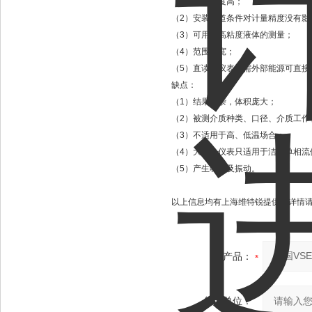
（1）计量精度高；
（2）安装管道条件对计量精度没有影
（3）可用于高粘度液体的测量；
（4）范围度宽；
（5）直读式仪表无需外部能源可直接
缺点：
（1）结果复杂，体积庞大；
（2）被测介质种类、口径、介质工作
（3）不适用于高、低温场合；
（4）大部分仪表只适用于洁净单相流
（5）产生噪声及振动。
以上信息均有上海维特锐提供，详情
产品：
您的单位：