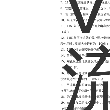
7、1151差压变送器的最大正迁移量为
8、管道内的流体速度，一般情况下
9、若（雷诺数）相同，流体的运动就
10、当充满管道的流体流经节流装置
11、1151差压变送器采用可变电
（减少）
12、1151差压变送器的最小调校量
程使用时，则最大负迁移为（100%）
13、1151 [4] 差压变送器的精度为（
14、常用的流量单位、体积流量为（m3/
15、用孔板流量计测量蒸汽流量，设计
（0.866）倍。
16、用孔板流量计测量气氨流量，设计压
示流量是设计流量的（0.897）倍。
17、节流孔板前的直管段一般要求（1
别是孔板前有泵或调节阀时更是如此
18、为了使孔板流量计的流量系数α
19、在孔板加工的技术要求中，上游
（锐利无毛刺和伤痕）。