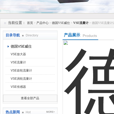
上海维特锐实业发展有限公司
当前位置：
首页
>
产品中心
>
德国VSE威仕
>
VSE流量计
> 德国VSE流量计
产品展示
目录导航
Directory
Products
德国VSE威仕
VSE放大器
VSE流量计
VSE齿轮流量计
VSE涡轮流量计
VSE传感器
查看全部产品
热点新闻
Hot
MORE+