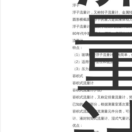
浮子
浮子流量计，又称转子流量计、金属
圆形横截面的浮子的重力是由液体动
浮子流量计是仅次于差压式流量计应用
80年代中期，日本、西欧、美国的销售
流量计。
特点：
（1）玻璃锥管浮子流量计结构简单，
（2）适用于小管径和低流速；
（3）压力损失较低。
容积式
容积式流量计
容积式流量计(7张)
容积式流量计，又称定排量流量计，
已知的体积部分，根据测量室逐次重
容积式流量计按其测量元件分类，可
计、液封转筒式流量计、湿式气量计
优点：