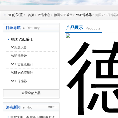
上海维特锐实业发展有限公司
当前位置：
首页
>
产品中心
>
德国VSE威仕
>
VSE传感器
> 德国VSE传感器
产品展示
目录导航
Directory
Products
德国VSE威仕
VSE放大器
VSE流量计
VSE齿轮流量计
VSE涡轮流量计
VSE传感器
查看全部产品
热点新闻
Hot
MORE+
中秋来临，有需要下单的客户请