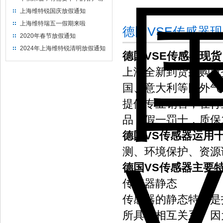
提前下单
上海维特锐国庆放假通知
上海维特瑞五一假期来啦
德国VSE传感器
2020年春节放假通知
2024年上海维特锐清明放假通知
德国VSE传感器现货
上海全新到货采购就
国、意大利等国外气动
提供专业销售，在行
品，假一罚十，质保
德国VS传感器运用
测、环境保护、资源
德国VS传感器主要
传感器静态
传感器的静态特性是
所具有相互关系。因