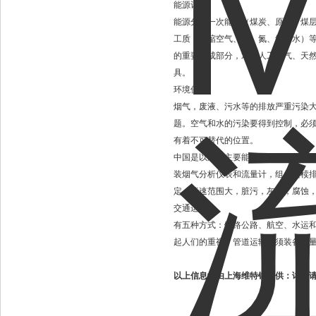
能源计量
能源分为一次能源（煤炭、原油、煤
工质（压缩空气、氧、氮、氢、水）
的重要组成部分，水、人工燃气、天
具。
环境保护
烟气，废液、污水等的排放严重污染大
题。空气和水的污染要得到控制，必
有着不可替代的位置。
中国是以煤为主要能源的国家，全国有
装烟气分析仪表和流量计，组成连椟
定，流速范围大，脏污，灰尘，腐蚀
交通运输
有五种方式：铁路公路、航空、水运
起人们的重视。管道运输必须装备流
以上信息均由上海维特锐提供：详情