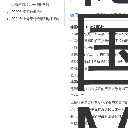
上海维特瑞五一假期来啦
2020年春节放假通知
德国MEISTER流量计*产品概述
2024年上海维特锐清明放假通知
德国MEISTER流量计*
上海维特锐是一家从事工业系统自动
中国台湾等精良的工控元件、工控自动
上海维特锐报价快、价格优。我们直接
渠道广: 除了工厂，我们跟欧洲许多
货期准: 接到订单后我们会及时跟厂
物流成本低:在贸易中物流成本往往会
低了成本
德国MEISTER流量计
应用领域
流量测量技术与仪表的应用大致有以
工业生产
流量仪表是过程自动化仪表与装置中
药、农业、环境保护及人民日常生活
要工具在国民经济中占有重要的地位
料数量的总量表。