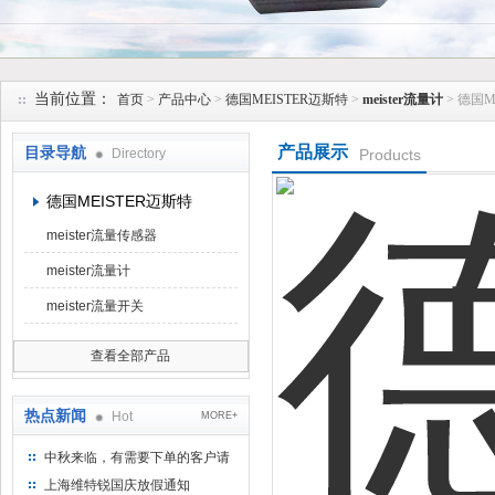
上海维特锐实业发展有限公司
当前位置：
首页
>
产品中心
>
德国MEISTER迈斯特
>
meister流量计
> 德国M
产品展示
目录导航
Directory
Products
德国MEISTER迈斯特
meister流量传感器
meister流量计
meister流量开关
查看全部产品
热点新闻
Hot
MORE+
中秋来临，有需要下单的客户请
提前下单
上海维特锐国庆放假通知