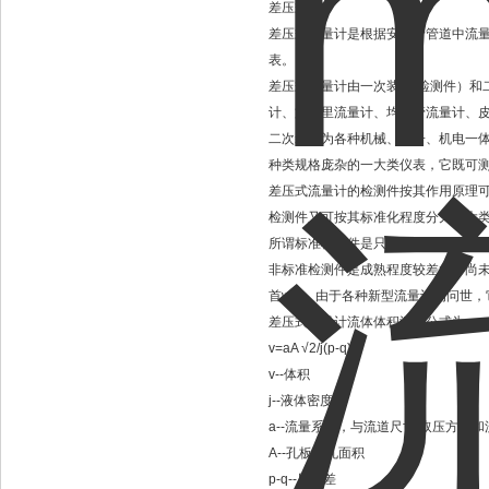
差压式
差压式流量计是根据安装于管道中流
表。
差压式流量计由一次装置(检测件）和
计、文丘里流量计、均速管流量计、皮
二次装置为各种机械、电子、机电一体
种类规格庞杂的一大类仪表，它既可
差压式流量计的检测件按其作用原理
检测件又可按其标准化程度分为二大
所谓标准检测件是只要按照标准文件
非标准检测件是成熟程度较差的，尚
首wei
。由于各种新型流量计的问世，
差压式流量计流体体积流量公式为：
v=aA √2/j(p-q)
v--体积
j--液体密度
a--流量系数，与流道尺寸 取压方式
A--孔板开孔面积
p-q--压力差