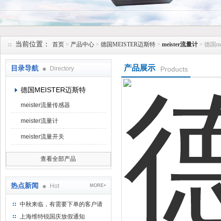
上海维特锐实业发展有限公司
当前位置：
首页
>
产品中心
>
德国MEISTER迈斯特
>
meister流量计
> 德国m
产品展示
目录导航
Directory
Products
德国MEISTER迈斯特
meister流量传感器
meister流量计
meister流量开关
查看全部产品
热点新闻
Hot
MORE+
中秋来临，有需要下单的客户请
提前下单
上海维特锐国庆放假通知