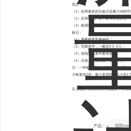
优点：
（1）应用最多的孔板式流量计结构牢
（2）应用范围广泛，至今尚无任何一
（3）检测件与变送器、显示仪表分别
缺点：
（1）测量精度普遍偏低；
（2）范围度窄，一般仅3:1~4:1；
（3）现场安装条件要求高；
（4）压损大（指孔板、喷嘴等）。
注：一种新型产品：引进美国航天航空局
力恢复快2倍，最小直管段可以小至1
以上信息均由上海维特锐提供：详情
产品：