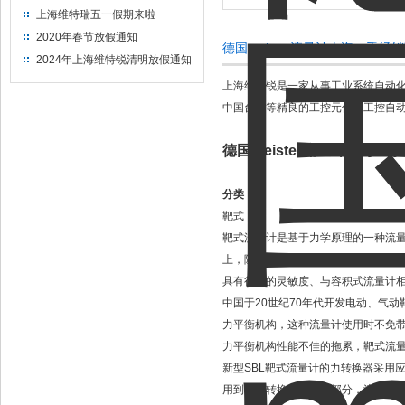
上海维特瑞五一假期来啦
2020年春节放假通知
德国meister流量计上海一手
2024年上海维特锐清明放假通知
上海维特锐是一家从事工业系统自动
中国台湾等精良的工控元件、工控自动
德国meister流量计上海一
分类：
靶式
靶式流量计是基于力学原理的一种流量
上，随着新型传感器、微电子技术的
具有很高的灵敏度、与容积式流量计相媲
中国于20世纪70年代开发电动、气
力平衡机构，这种流量计使用时不免
力平衡机构性能不佳的拖累，靶式流
新型SBL靶式流量计的力转换器采用
用到信号转换器和显示部分，流量计