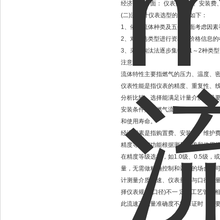
经济因素方面： 仪表购置费、安装费
(二)流量计仪表选型的步骤如下：
1、依据流体种类及五个方面考虑因素
2、对初选类型进行资料及价格信息的
3、采用淘汰法逐步集中到1～2种类
注意事项
流体特性主要指燃气的压力、温度、
仪表性能是指仪表的精度、重复性、
分析比较，选择能满足计量介质流量
安装条件是指燃气流向、管道走向、
和使用寿命。
经济因素是指购置费、安装费、维护
精度等级和功能根据测量要求和使用场
在精度等级选择，如1.0级、0.5
量，无需做精确控制和计量的场合，可以
计测量介质流速、仪表量程与口径测量
择仪表规格(口径)不一 定与工艺管
此流速下测量准确度不能保证时，需