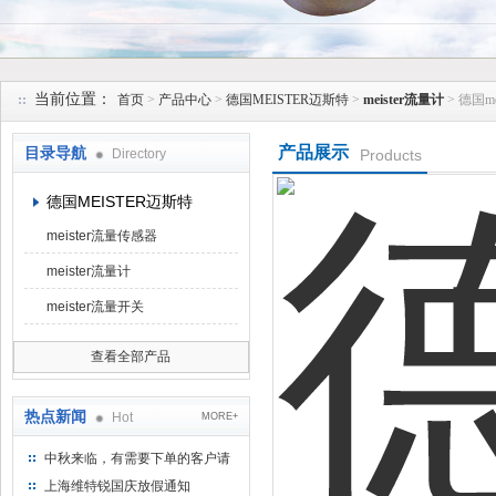
上海维特锐实业发展有限公司
当前位置：
首页
>
产品中心
>
德国MEISTER迈斯特
>
meister流量计
> 德国m
产品展示
目录导航
Directory
Products
德国MEISTER迈斯特
meister流量传感器
meister流量计
meister流量开关
查看全部产品
热点新闻
Hot
MORE+
中秋来临，有需要下单的客户请
提前下单
上海维特锐国庆放假通知