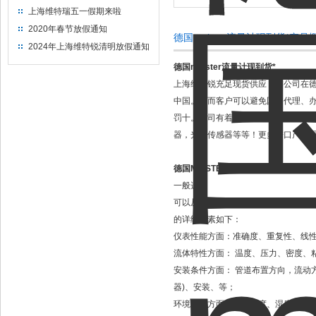
上海维特瑞五一假期来啦
2020年春节放假通知
德国meister流量计现到货*产品
2024年上海维特锐清明放假通知
德国meister流量计现到货*
上海维特锐充足现货供应，本公司在
中国。从而客户可以避免国内代理、
罚十。我司有着多年的销售经验，原
器，光电传感器等等！更多进口产品
德国MEISTER流量计选型：
一般选型
可以从五个方面进行考虑，这五个方
的详细因素如下：
仪表性能方面：准确度、重复性、线
流体特性方面： 温度、压力、密度、
安装条件方面： 管道布置方向，流动
器)、安装、等；
环境条件方面：环境温度、湿度、电