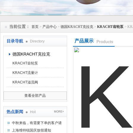
上海维特锐实业发展有限公司
当前位置：
首页
>
产品中心
>
德国KRACHT克拉克
>
KRACHT齿轮泵
> K
产品展示
目录导航
Directory
Products
德国KRACHT克拉克
KRACHT齿轮泵
KRACHT流量计
KRACHT溢流阀
查看全部产品
热点新闻
Hot
MORE+
中秋来临，有需要下单的客户请
提前下单
上海维特锐国庆放假通知