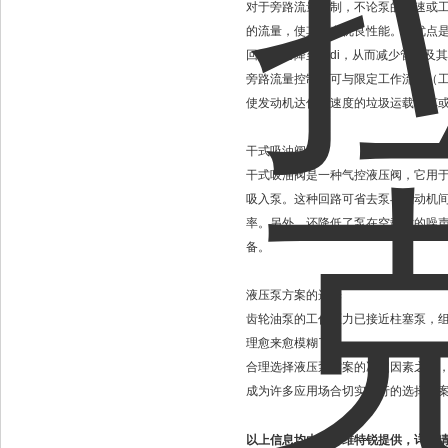
对于旁路流量控制，不论泵的转速或
的流量，使其具有优良性能。其优点
回路压力降至最di，从而减少管路及
旁路流量控制阀可与限定工作流量（
使发动机达优良速度的垃圾运载卡车
干式吸油阀
干式吸油阀是一种气控液压阀，它用于泵
吸入泵。这种回路可省去泵与原动机
率。另外，还降低了泵在空载时的噪
备。
液压泵方案的选择
齿轮油泵的工作压力已接近柱塞泵，
理愈来愈模糊了。
合理选择液压泵方案的决定因素之一
成为许多应用场合切实可行的选择方
以上信息均由上海维特锐提供，详情