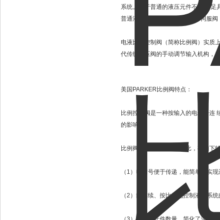
系统。由于普通的液压元件不能满 足
普通液压元件 （开关控制） 和伺服阀
电液比例控制阀（简称比例阀）实质
代传统液压阀的手动调节输入机构，
美国PARKER比例阀特点：
比例控制阀是一种按输入的电信号连 
的影响。
比例阀与普通液压元件相比，有如下
（1）电信号便于传递，能简单地实现
（2）能连续、按比例地控制液压系统
（3）减少了元件数量，简化了油路。