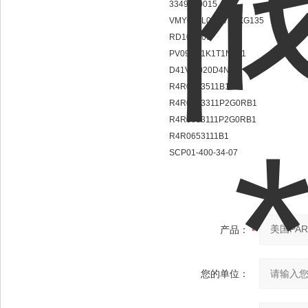
3349520015
VMY064L06NV1PXG135
RD102S09
PV092R1K1T1N001
D41VW020D4NJW
R4R0653511B1
R4R0653311P2G0RB1
R4R0653111P2G0RB1
R4R0653111B1
SCP01-400-34-07
产品：
您的单位：