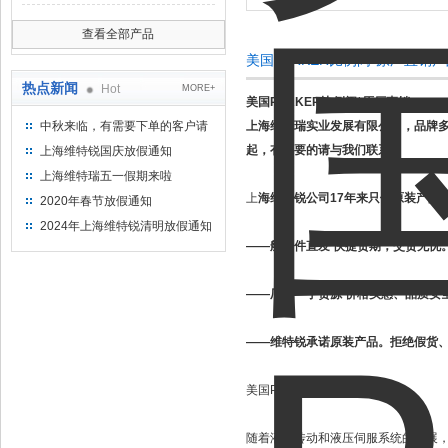
查看全部产品
美国PARKER比例阀*原厂直销
热点新闻
Hot
MORE+
美国PARKER比例阀*原厂直销
中秋来临，有需要下单的客户请
上海维特瑞实业发展有限公司，品牌
提前下单
起，有需要的请与我们联系。
上海维特锐国庆放假通知
上海维特瑞五一假期来啦
上
海维特锐公司17年来只做原装产品
2020年春节放假通知
2024年上海维特锐清明放假通知
——航空件直发 快捷货期，交货无忧
——厂家一手货源 价格实惠、品质安
——维特锐承诺原装产品。拒绝假货
美国PARKER比例阀简介：
随着液压传动和液压伺服系统的发展，