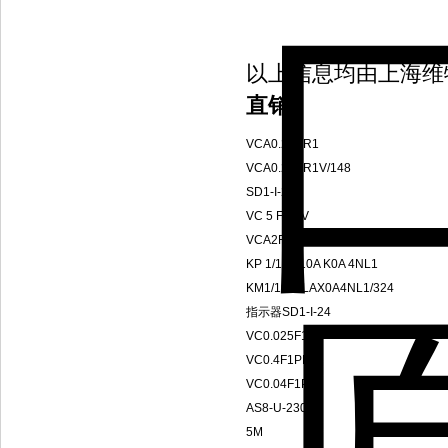
以上信息均由上海维
直销
VCA0.2FBR1
VCA0.2FBR1V/148
SD1-I-24
VC 5 F1 PV
VCA2FBP1
KP 1/16 F10A K0A 4NL1
KM1/19L3LAX0A4NL1/324
指示器SD1-I-24
VC0.025F1PV
VC0.4F1PH
VC0.04F1PH
AS8-U-230
5M