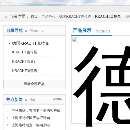
上海维特锐实业发展有限公司
当前位置：
首页
>
产品中心
>
德国KRACHT克拉克
>
KRACHT齿轮泵
> 德
产品展示
目录导航
Directory
Products
德国KRACHT克拉克
KRACHT齿轮泵
KRACHT流量计
KRACHT溢流阀
查看全部产品
热点新闻
Hot
MORE+
中秋来临，有需要下单的客户请
提前下单
上海维特锐国庆放假通知
上海维特瑞五一假期来啦