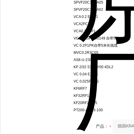
SPVF20C1G1A05
SPVF20C1G1A02
VCA 0.2 EB R1
VCA2FCP1
VCA0.2EBR1
VC 0.025P1PK/149 自带5米长线缆
VC 0.2P1PK自带5米长线缆
MVC0.2R3C05
AS8-U-230-F
KP 2/32 S10F Y00 4DL2
VC 0.04 E1 PS
VC 0.025F1 PS
KF6RF7
KF32RF1D15
KF20RF2-D15
PT200-A-063-100
产品：