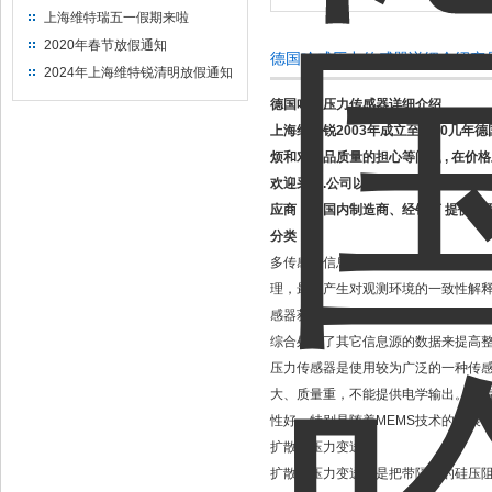
上海维特瑞五一假期来啦
2020年春节放假通知
德国哈威压力传感器详细介绍产
2024年上海维特锐清明放假通知
德国哈威压力传感器详细介绍
上海维特锐2003年成立至今10几
烦和对产品质量的担心等问题 , 在
欢迎采购.公司以自动化产品的分销、
应商，为国内制造商、经销商 提供全
分类：
多传感器信息融合技术的基本原理就
理，最终产生对观测环境的一致性解
感器获得的分离观测信息，通过对信
综合处理了其它信息源的数据来提高
压力传感器是使用较为广泛的一种传
大、质量重，不能提供电学输出。随
性好。特别是随着MEMS技术的发展
扩散硅压力变送器
扩散硅压力变送器是把带隔离的硅压