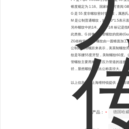
锥度规定为 1:16。国家标准可查阅 GB/T
G 是 55 度非螺纹密封管螺纹，属惠氏
M 是公制普通螺纹，如M20*1.5表示
另外螺纹中的1/4、1/2、1/8 标
此类推。G 好像就是管螺纹的统称(G
ZG俗称管锥，即螺纹由一圆锥面加工
公制螺纹用螺距来表示，美英制螺纹用
纹是等腰55度牙型，美制螺纹60度
管螺纹主要用来进行压力管道的连接
径，显然螺纹大径比公称直径大。 1/4
以上信息均由上海维特锐提供，详情
产品：