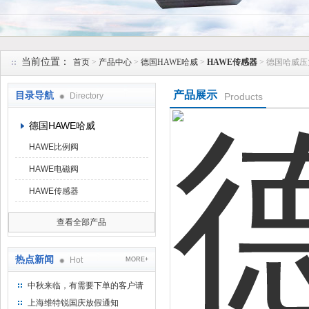
上海维特锐实业发展有限公司
当前位置：
首页
>
产品中心
>
德国HAWE哈威
>
HAWE传感器
> 德国哈威
产品展示
目录导航
Directory
Products
德国HAWE哈威
HAWE比例阀
HAWE电磁阀
HAWE传感器
查看全部产品
热点新闻
Hot
MORE+
中秋来临，有需要下单的客户请
提前下单
上海维特锐国庆放假通知