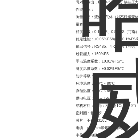
号对外输出，DATA-52系列扩散硅
性能指标：
测量介质：液体或气体（对不锈钢壳
量程：0-10MPa
精度等级：0.1%FS、0.5%FS（可选
稳定性能：±0.05%FS/年；±0.1%FS/
输出信号：RS485、4~20mA（可选
过载能力：150%FS
零点温度系数：±0.01%FS/℃
满度温度系数：±0.02%FS/℃
防护等级：IP68
环境温度：-10℃～80℃
存储温度：-40℃～85℃
供电电源：9V～36V DC；
结构材料：外壳：不锈钢1Cr18Ni9Ti
密封圈：氟橡胶
膜片：不锈钢316L
电缆：φ7.2mm聚氨酯专用电缆
半导体压电阻型