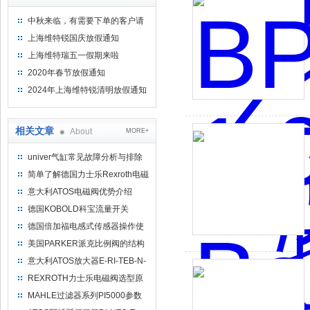
中秋来临，有需要下单的客户请
提前下单
上海维特锐国庆放假通知
上海维特瑞五一假期来啦
2020年春节放假通知
2024年上海维特锐清明放假通知
相关文章
About
MORE+
univer气缸常见故障分析与排除
方法
简单了解德国力士乐Rexroth电磁
阀的说明
意大利ATOS电磁阀优势介绍
德国KOBOLD科宝流量开关
VKM-7109K04R25T选型指南及
德国倍加福电感式传感器操作使
技术特点介绍
用介绍
美国PARKER派克比例阀的结构
意大利ATOS放大器E-RI-TEB-N-
NP-01H 20现货直供
REXROTH力士乐电磁阀选型原
则
MAHLE过滤器系列PI5000参数
指标