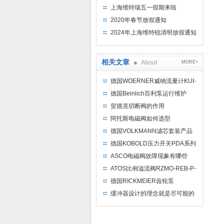
上海维特瑞五一假期来啦
2020年春节放假通知
2024年上海维特锐清明放假通知
相关文章
About
MORE+
德国WOERNER威纳流量计KUI-
A系列结构与功能详解
德国Beinlich百利泵运行维护​
贺德克切断阀的作用
阿托斯电磁阀如何选型
德国VOLKMANN滤芯套装产品
介绍简介
德国KOBOLD压力开关PDA系列
特点及用途
ASCO电磁阀故障现象有哪些
ATOS比例溢流阀RZMO-REB-P-
NP-030/315 10选型依据及特点
德国RICKMEIER齿轮泵
介绍
R65/200FL-Z-W-SAE3-R-P型号
缓冲器设计的理念就是尽可能的
代码及工作原理介绍
把能量吸收转化