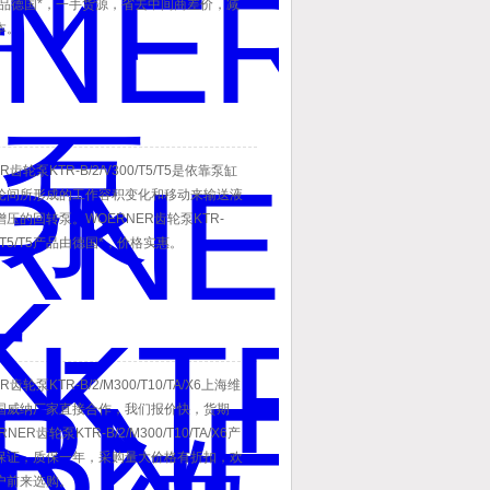
/R产品德国*，一手货源，省去中间商差价，减
本。
R齿轮泵KTR-B/2/V300/T5/T5是依靠泵缸
轮间所形成的工作容积变化和移动来输送液
压的回转泵。WOERNER齿轮泵KTR-
00/T5/T5产品由德国*，价格实惠。
R齿轮泵KTR-B/2/M300/T10/TA/X6上海维
国威纳厂家直接合作，我们报价快，货期
NER齿轮泵KTR-B/2/M300/T10/TA/X6产
保证，质保一年，采购量大价格有折扣，欢
户前来选购。