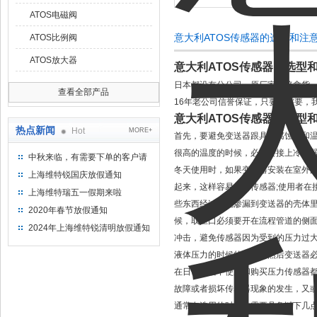
ATOS电磁阀
意大利ATOS传感器的选型和注
ATOS比例阀
ATOS放大器
意大利ATOS传感器的选型
日本都设有分公司，原厂家直接拿货
查看全部产品
16年老公司信誉保证，只要你需要，
意大利ATOS传感器的选型
热点新闻
Hot
MORE+
首先，要避免变送器跟具有腐蚀性和温
很高的温度的时候，必须要接上冷凝器
中秋来临，有需要下单的客户请
冬天使用时，如果变送器安装在室外
提前下单
上海维特锐国庆放假通知
起来，这样容易损害传感器;使用者在
上海维特瑞五一假期来啦
些东西经过电缆渗漏到变送器的壳体
2020年春节放假通知
候，取压口必须要开在流程管道的侧
2024年上海维特锐清明放假通知
冲击，避免传感器因为受到的压力过
液体压力的时候的差异，然后变送器
在日常生活中使用和购买压力传感器
故障或者损坏传感器现象的发生，又
通常在选用的时候，需要具备以下几