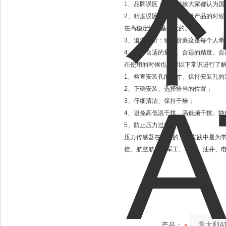
1、品牌误区：很多时候大家都认为国
2、精度误区：大家在选择产品的时
在高稳定性的基础上的。
3、追求廉价：物美价廉这是每个人
4、选择合适的量程、合适的精度、合
在使用的时候也要对以下常识进行了
1、检查安装孔的尺寸、保持安装孔的
2、正确安装、选择恰当的位置；
3、仔细清洁、保持干燥；
4、避免高低温干扰、高低频干扰、静
5、防止压力过载；
压力传感器在我国的工业实践中是为
控、航空航天、军工、石化、油井、
产品：