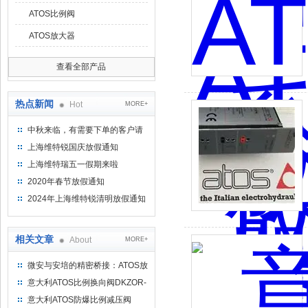
ATOS比例阀
ATOS放大器
查看全部产品
热点新闻
Hot
MORE+
中秋来临，有需要下单的客户请
提前下单
上海维特锐国庆放假通知
上海维特瑞五一假期来啦
2020年春节放假通知
2024年上海维特锐清明放假通知
相关文章
About
MORE+
微安与安培的精密桥接：ATOS放
大器在电液比例控制中的信号放
意大利ATOS比例换向阀DKZOR-
大与闭环逻辑
AE-171-S5 10现货有售
意大利ATOS防爆比例减压阀