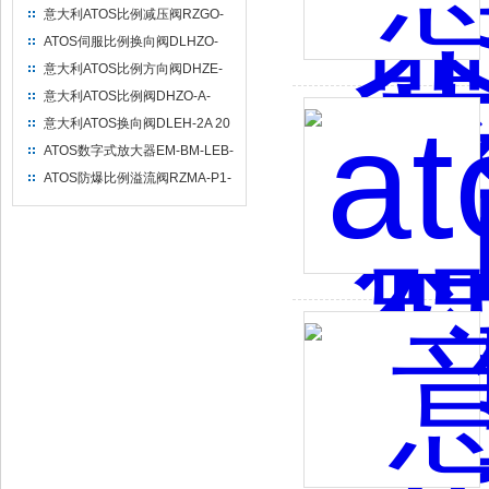
RZGA-A-010/32/M24 24阀体结
意大利ATOS比例减压阀RZGO-
构及选型代码描述
A-033/100 31现货直供
ATOS伺服比例换向阀DLHZO-
TEB-SN-NP-060-L71/I 10阀体结
意大利ATOS比例方向阀DHZE-
构特点介绍
A-073-S3 10现货直供
意大利ATOS比例阀DHZO-A-
073-L5 20 /PE选型依据及主要特
意大利ATOS换向阀DLEH-2A 20
点介绍
产品规格特点介绍
ATOS数字式放大器EM-BM-LEB-
N-NP-01H/A 20 /DL16A选型介
ATOS防爆比例溢流阀RZMA-P1-
绍
02-R-P-010/180/M 11型号代码
及特点介绍