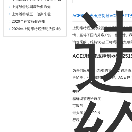
提前下单
上海维特锐国庆放假通知
上海维特瑞五一假期来啦
ACE进给液压控制器VC2515
2020年春节放假通知
上海维特锐主要经营欧美等国家进口工
2024年上海维特锐清明放假通知
情，赢得了国内外客户的一致称赞。我
询价采购，维特锐-赵工将竭诚为您服
ACE进给液压控制器VC251
为任何应用进行精准调节：VC 进给
更简单，可以限制进给行程。ACE 
规格
精确调节进给速度
可调节
最大压力 3,500 N
行程 15 mm