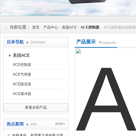
上海维特锐实业发展有限公司
当前位置：
首页
>
产品中心
>
美国ACE
>
ACE控制器
> ACE进给液压控制器
产品展示
目录导航
Directory
Products
美国ACE
ACE控制器
ACE气弹簧
ACE阻尼器
ACE缓冲器
查看全部产品
热点新闻
Hot
MORE+
中秋来临，有需要下单的客户请