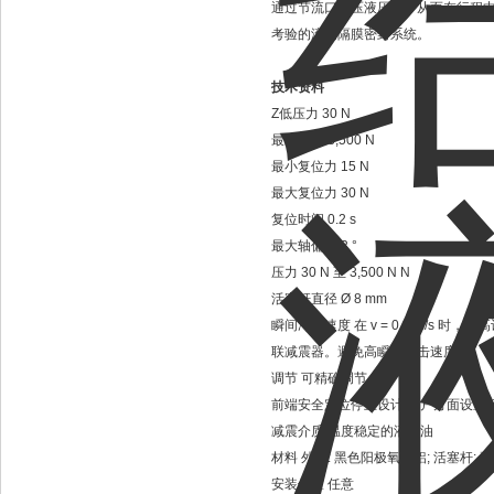
通过节流口挤压液压油，从而在行程中取
考验的滚动隔膜密封系统。
技术资料
Z低压力 30 N
最大压力 3,500 N
最小复位力 15 N
最大复位力 30 N
复位时间 0.2 s
最大轴偏差 3 °
压力 30 N 至 3,500 N N
活塞杆直径 Ø 8 mm
瞬间冲击速度 在 v = 0.3 m/s 时，
联减震器。避免高瞬间冲击速度。
调节 可精确调节
前端安全定位停止设计 客户方面设置行程末
减震介质 温度稳定的液压油
材料 外壳: 黑色阳极氧化铝; 活塞杆: 硬镀
安装位置 任意