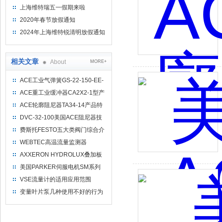
上海维特瑞五一假期来啦
2020年春节放假通知
2024年上海维特锐清明放假通知
相关文章
About
MORE+
ACE工业气弹簧GS-22-150-EE-
1000N产品结构特点介绍
ACE重工业缓冲器CA2X2-1型产
品技术特点介绍
ACE轮廓阻尼器TA34-14产品特
点及注意事项
DVC-32-100美国ACE阻尼器技
术资料
费斯托FESTO五大类阀门综合介
绍
WEBTEC高温流量监测器
WPM5A6WQ99产品性能特点及
AXXERON HYDROLUX叠加板
工作参数介绍
阀ZFM2RP06型操作原理及优势
美国PARKER伺服电机SM系列
描述
SM233AR-NPSN产品特点
VSE流量计的适用应用范围
变量叶片泵几种使用不好的行为