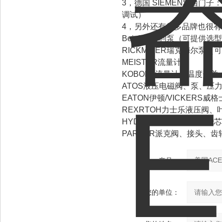
3，德国 SIEMENS 西
调试）
4，另外还有很多品牌也很
Beinlich百利泵（可提供选
RICKMEIER瑞克梅尔泵（
MEISTER流量计
KOBOLD流量计、温度开关
ATOS液压电磁阀、泵、压
EATON伊顿/VICKERS威
REXRTOH力士乐液压阀、
HYDAC贺德克过滤器、滤
PARKER派克阀、接头、齿
产品：
您的单位：