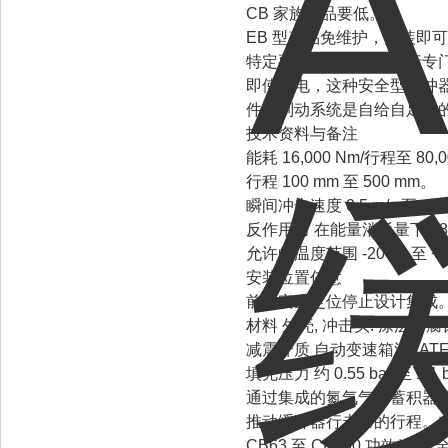
CB 家族产品要低。
EB 型产品免维护，安装即
特定要求相匹配，并进行专
即使停电，这种安全型缓冲
件的制动系统是自给自足式
技术资料与备注
能耗 16,000 Nm/行程至 80,
行程 100 mm 至 500 mm。
瞬间冲击速度 0.5 m/s 至 
反作用力 在能量消耗量下 187
允许的温度范围 -20 °C 至
安装位置任意
前端安全定位停止设计集成
材料 外壳, 冲击头: 涂层耐腐
减震介质 自动变速箱油 (ATF
填充压力 约 0.55 bar 至 1.1 
通过集成的氮气气体蓄积器
推动缓冲器行走它的行程。
CB63 至 CB160 功效*