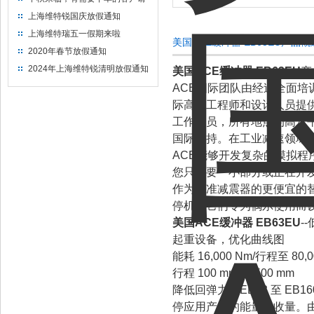
提前下单
上海维特锐国庆放假通知
上海维特瑞五一假期来啦
美国ACE缓冲器 EB63EU产品
2020年春节放假通知
2024年上海维特锐清明放假通知
美国ACE缓冲器 EB63EU
产
ACE国际团队由经过全面培
际高级工程师和设计人员提
工作人员，所有地点的高水
国际支持。在工业减速领域
ACE能够开发复杂的模拟
您只需要一小部分或正在开
作为标准减震器的更便宜的
停机。它们专为偶尔使用而
美国ACE缓冲器 EB63EU
--
起重设备，优化曲线图
能耗 16,000 Nm/行程至 80,
行程 100 mm 至 500 mm
降低回弹力：EB63 至 E
停应用产生的能量吸收量。