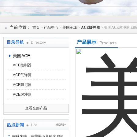
上海维特锐实业发展有限公司
当前位置：
首页
>
产品中心
>
美国ACE
>
ACE缓冲器
> 美国ACE缓冲器 EB6
产品展示
目录导航
Directory
Products
美国ACE
ACE控制器
ACE气弹簧
ACE阻尼器
ACE缓冲器
查看全部产品
热点新闻
Hot
MORE+
中秋来临，有需要下单的客户请