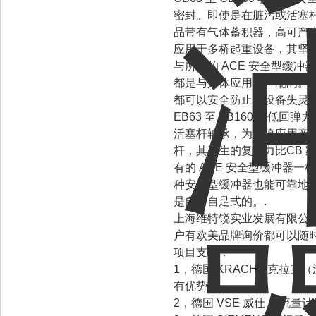
密封。即使是在脏污或活塞
品带有气体蓄积器，高可产生
应用于多桥起重设备，其坚
与所有的 ACE 安全型缓
都是与具体应用相匹配的。
都可以安全防止因设备失灵
EB63 至 EB160 降低
活塞杆轴承，为急停应用产
杆，其产生的复位力比CB 
有的 ACE 安全型缓冲器
种安全型缓冲器也能可靠地
是自给自足式的。.
上海维特锐实业发展有限公
户有欧美品牌询价都可以随
项目支持：
1，德国 KRACHT 克拉
有优势）
2，德国 VSE 威仕 （流