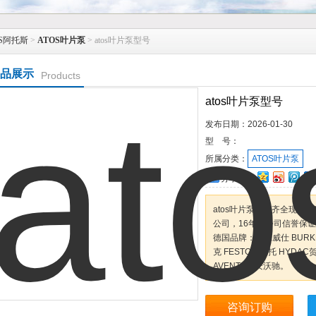
S阿托斯
>
ATOS叶片泵
> atos叶片泵型号
品展示
Products
atos叶片泵型号
发布日期：
2026-01-30
型 号：
所属分类：
ATOS叶片泵
分享到：
atos叶片泵型号齐全现
公司，16年老公司信誉保
德国品牌：VSE威仕 BURKE
克 FESTO费斯托 HYDAC
AVENTISC安沃驰。
咨询订购