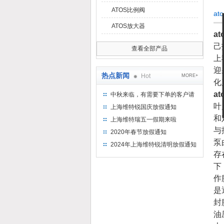
ATOS比例阀
a
ATOS放大器
a
己
查看全部产品
上
迎
热点新闻
Hot
MORE+
化
a
中秋来临，有需要下单的客户请
提前下单
叶
上海维特锐国庆放假通知
和
上海维特瑞五一假期来啦
与
2020年春节放假通知
泵
2024年上海维特锐清明放假通知
存
下
作
是
封
油