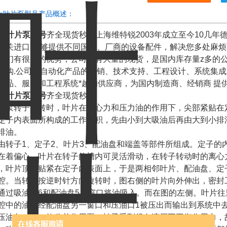
tos叶片泵型号产品概述：
tos叶片泵型号
齐全现货秒发上海维特锐2003年成立至今10几年
报关进口,能够提供不同国别、厂商的设备配件，解决您多处麻烦和
我们有很大的优势，公司备有大量的现货，是国内库存量z多的
采购.公司以自动化产品的分销、技术支持、工程设计、系统集成
产品、服务和工程系统*越的供应商，为国内制造商、经销商 提
tos叶片泵型号
齐全现货秒发
片泵转子旋转时，叶片在离心力和压力油的作用下，尖部紧贴在
定子内表面所构成的工作容积，先由小到大吸油后再由大到小排
排油。
由转子1、定子2、叶片3、配油盘和端盖等部件所组成。定子的
在着偏心。叶片在转子的槽内可灵活滑动，在转子转动时的离心
，叶片顶部贴紧在定子内表面上，于是两相邻叶片、配油盘、定
腔。当转子按逆时针方向旋转时，图右侧的叶片向外伸出，密封
通过吸油口6和配油盘5上窗口将油吸入。而在图的左侧。叶片
腔中的油液经配油盘另一窗口和压油口1被压出而输出到系统中
压油各一次，故称单作用泵。转子受到径向液压不平衡作用力，