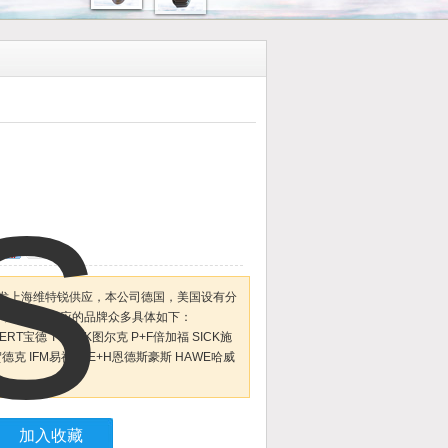
0
货秒发上海维特锐供应，本公司德国，美国设有分
证，本公司供应的品牌众多具体如下：
RT宝德 TURCK图尔克 P+F倍加福 SICK施
贺德克 IFM易福门 E+H恩德斯豪斯 HAWE哈威
加入收藏