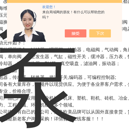
。改变定子和转子间的偏心量，便可改变泵的排量，故这种泵都
欢迎您！
海维特锐*发票随货经营范围：
来自局域网的朋友！有什么可以帮助您的
压元件如下：
吗？
磁换向阀，方向阀，单向阀，叠加阀，溢流阀，抗衡阀，比例阀
阀，压力控制阀，背压阀，充液阀，分流器，梭动阀，压力继电
，叶片泵，摆线液压马达，油冷却器，油压缸等；
动元件如下：
源处理器组合，过滤器，调压阀，给油器，电磁阀，气动阀，角
阀，单向阀，真空发生器，气缸，磁性开关，缓冲器，压力表，
冷却器，电气定位器，PU管，真空吸盘，滤油网，振动器；
器元件如下：
电器，传感器，转换器，接近开关,编码器，可编程控制器;
司备有大量库存，常规件以现货供应。为便于各业界客户需求，
专业，价格合理。
司产品已广泛应用于工业机械、机床、塑机、鞋机、砖机、冶金
力、工程机械、环保机械等多个领域。
公司德国有自己的分公司，众多欧美品牌可以从国外直接拿货，
，欢迎新老客户询价采购！
详情咨询在线客服！！！