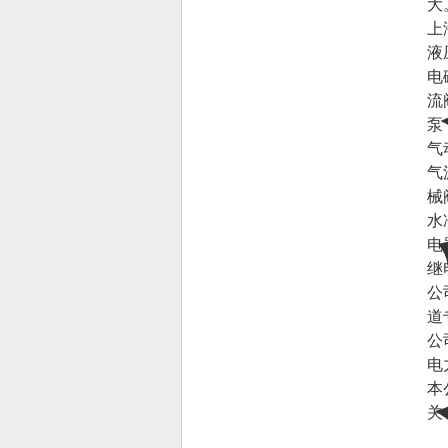
大
上
液
电
流
泵
气
气
械
水
电
继
公
道
公
电
本
关